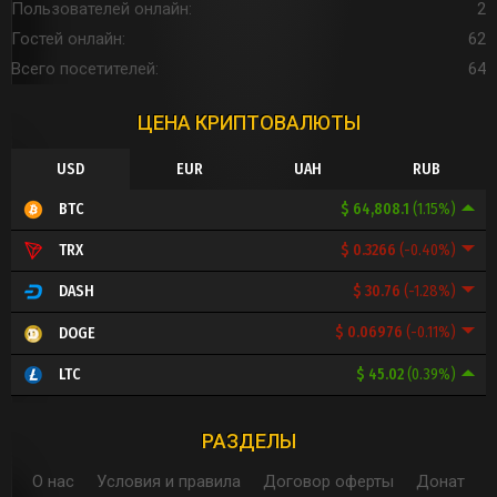
Пользователей онлайн
2
Гостей онлайн
62
Всего посетителей
64
ЦЕНА КРИПТОВАЛЮТЫ
USD
EUR
UAH
RUB
$ 64,808.1
(1.15%)
BTC
$ 0.3266
(-0.40%)
TRX
$ 30.76
(-1.28%)
DASH
$ 0.06976
(-0.11%)
DOGE
$ 45.02
(0.39%)
LTC
РАЗДЕЛЫ
О нас
Условия и правила
Договор оферты
Донат