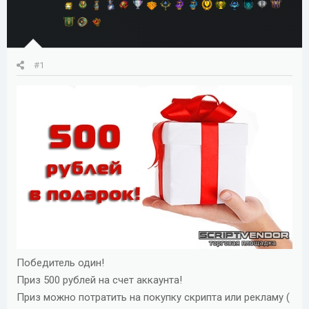
м
а
ы
л
а
#1
Победитель один!
Приз 500 рублей на счет аккаунта!
Приз можно потратить на покупку скрипта или рекламу (