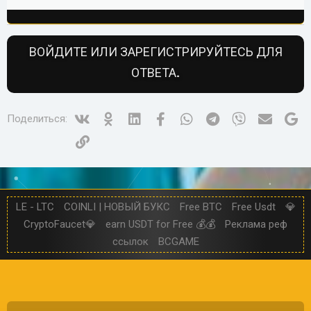
а
к
ц
ВОЙДИТЕ ИЛИ ЗАРЕГИСТРИРУЙТЕСЬ ДЛЯ
и
ОТВЕТА.
и
:
Vk
Ok
Linked In
Facebook
WhatsApp
Telegram
Viber
Электр
Go
Поделиться:
Ссылка
LE - LTC
COINLI | НОВЫЙ БУКС
Free BTC
Free Usdt
💎
CryptoFaucet💎
earn USDT for Free 💰💰
Реклама реф
ссылок
BCGAME