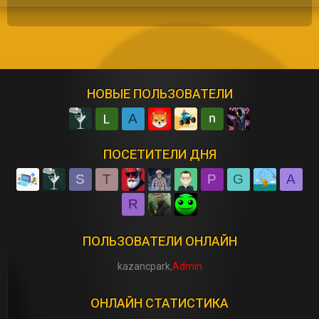
НОВЫЕ ПОЛЬЗОВАТЕЛИ
A
ПОСЕТИТЕЛИ ДНЯ
S
T
P
G
A
R
ПОЛЬЗОВАТЕЛИ ОНЛАЙН
kazancpark
Admin
ОНЛАЙН СТАТИСТИКА