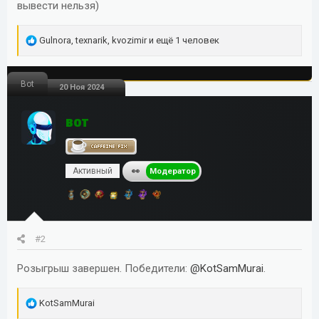
вывести нельзя)
Р
Gulnora
,
texnarik
,
kvozimir
и ещё 1 человек
е
а
Bot
к
20 Ноя 2024
ц
и
BOT
и
:
Активный
Модератор
#2
Розыгрыш завершен. Победители:
@KotSamMurai
.
Р
KotSamMurai
е