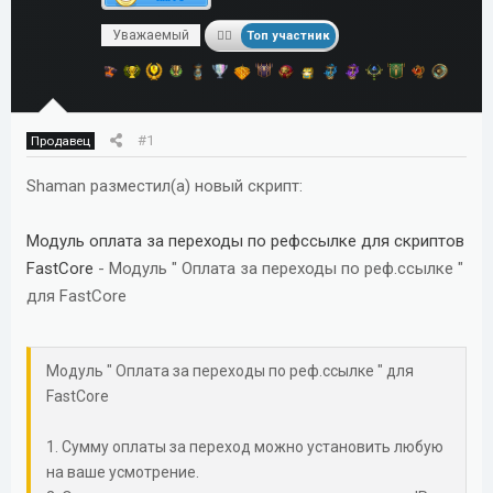
м
а
Уважаемый
ы
л
Топ участник
а
#1
Продавец
Shaman разместил(а) новый скрипт:
Модуль оплата за переходы по рефссылке для скриптов
FastCore
- Модуль " Оплата за переходы по реф.ссылке "
для FastCore
Модуль " Оплата за переходы по реф.ссылке " для
FastCore
1. Сумму оплаты за переход можно установить любую
на ваше усмотрение.