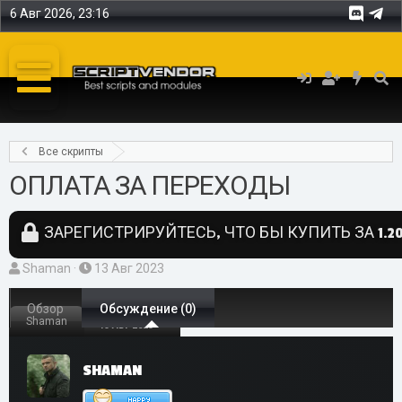
6 Авг 2026, 23:16
Все скрипты
ОПЛАТА ЗА ПЕРЕХОДЫ
ЗАРЕГИСТРИРУЙТЕСЬ, ЧТО БЫ КУПИТЬ ЗА 1.20
А
Д
Shaman
13 Авг 2023
в
а
т
Обзор
т
Обсуждение (0)
Shaman
13 Авг 2023
о
а
р
н
SHAMAN
т
а
е
ч