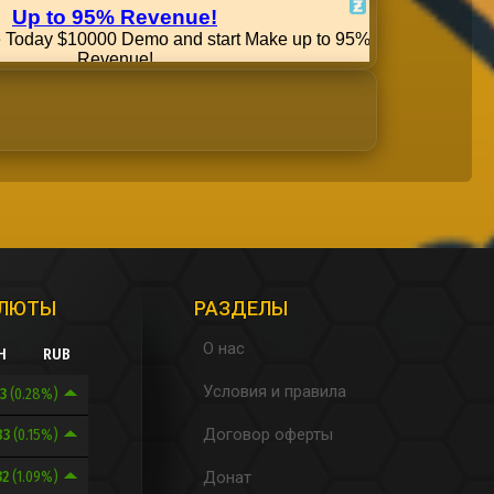
АЛЮТЫ
РАЗДЕЛЫ
О нас
H
RUB
Условия и правила
.3
(0.28%)
Договор оферты
83
(0.15%)
32
(1.09%)
Донат