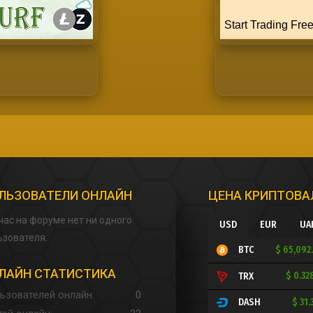
ЛЬЗОВАТЕЛИ ОНЛАЙН
ЦЕНА КРИПТОВ
час на форуме нет ни одного
USD
EUR
UA
ьзователя.
$ 65,092
BTC
ЛАЙН СТАТИСТИКА
$ 0.32
TRX
ьзователей онлайн
0
$ 31.
DASH