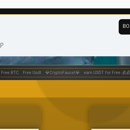
ВО
нная почта
ogle
Ссылка
Free BTC
Free Usdt
💎CryptoFaucet💎
earn USDT for Free 💰💰