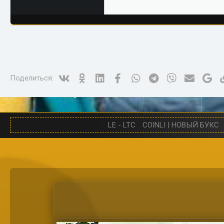
Vk
Ok
Linked In
Facebook
WhatsApp
Telegram
Viber
Электро
Go
Поделиться:
LE - LTC
COINLI | НОВЫЙ БУКС