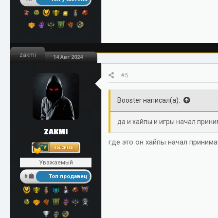
zakmi
14 Авг 2024
#5
Booster написал(а):
да и хайпы и игры начал прин
ZAKMI
где это он хайпы начал принима
Уважаемый
Топ продавец