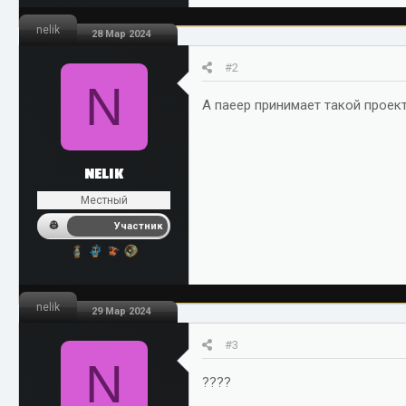
nelik
28 Мар 2024
#2
N
А паеер принимает такой проек
NELIK
Местный
Участник
nelik
29 Мар 2024
#3
N
????