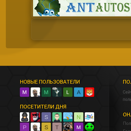
НОВЫЕ ПОЛЬЗОВАТЕЛИ
ПО
M
A
Сей
пол
ПОСЕТИТЕЛИ ДНЯ
ОН
S
N
Пол
P
S
T