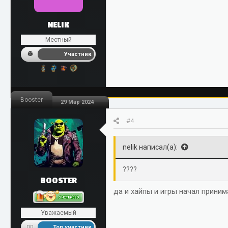
NELIK
Местный
Участник
Booster
29 Мар 2024
#4
nelik написал(а):
????
BOOSTER
да и хайпы и игры начал приним
Уважаемый
Топ участник