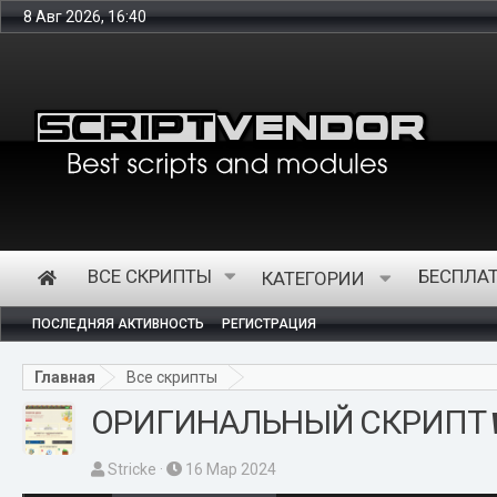
8 Авг 2026, 16:40
Интернет
ВСЕ СКРИПТЫ
БЕСПЛА
КАТЕГОРИИ
ПОСЛЕДНЯЯ АКТИВНОСТЬ
РЕГИСТРАЦИЯ
Главная
Все скрипты
ОРИГИНАЛЬНЫЙ СКРИПТ WA
А
Д
Stricke
16 Мар 2024
в
а