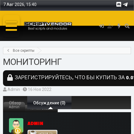
7 Авг 2026, 15:40
Все скрипты
МОНИТОРИНГ
ЗАРЕГИСТРИРУЙТЕСЬ, ЧТО БЫ КУПИТЬ ЗА 0.01
А
Д
Admin
16 Ноя 2022
в
а
т
Обзор
т
Обсуждение (0)
Admin
16 Ноя 2022
о
а
р
н
ADMIN
т
а
е
ч