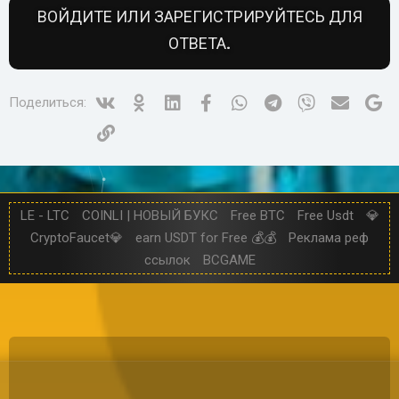
ВОЙДИТЕ ИЛИ ЗАРЕГИСТРИРУЙТЕСЬ ДЛЯ
ОТВЕТА.
Vk
Ok
Linked In
Facebook
WhatsApp
Telegram
Viber
Электр
Go
Поделиться:
Ссылка
LE - LTC
COINLI | НОВЫЙ БУКС
Free BTC
Free Usdt
💎
CryptoFaucet💎
earn USDT for Free 💰💰
Реклама реф
ссылок
BCGAME