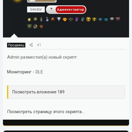
м
а
Vendor
ы
л
Администратор
а
#1
Продавец
Admin разместил(а) новый скрипт:
Мониторинг
- DLE
Посмотреть вложение 189
Посмотреть страницу этого скрипта...