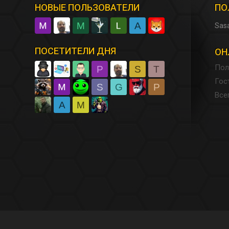
НОВЫЕ ПОЛЬЗОВАТЕЛИ
ПО
M
A
Sas
ПОСЕТИТЕЛИ ДНЯ
ОН
Пол
P
S
T
Гос
S
G
P
Все
A
M