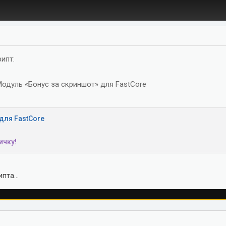
ипт:
Модуль «Бонус за скриншот» для FastCore
для FastCore
ичку!
пта...