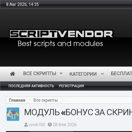
8 Авг 2026, 14:35
Интернет-мага
ВСЕ СКРИПТЫ
БЕСПЛА
КАТЕГОРИИ
ПОСЛЕДНЯЯ АКТИВНОСТЬ
РЕГИСТРАЦИЯ
Главная
Все скрипты
МОДУЛЬ «БОНУС ЗА СКРИНШ
А
Д
vovik100
28 Фев 2026
в
а