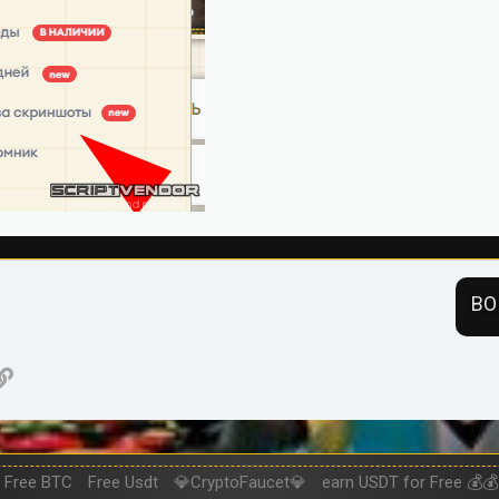
ВО
нная почта
ogle
Ссылка
Free BTC
Free Usdt
💎CryptoFaucet💎
earn USDT for Free 💰💰