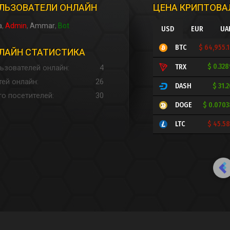
ЛЬЗОВАТЕЛИ ОНЛАЙН
ЦЕНА КРИПТОВ
a
Admin
Ammar
Bot
USD
EUR
UA
$ 64,955.
BTC
ЛАЙН СТАТИСТИКА
$ 0.32
TRX
ьзователей онлайн
4
тей онлайн
26
$ 31.
DASH
го посетителей
30
$ 0.070
DOGE
$ 45.5
LTC