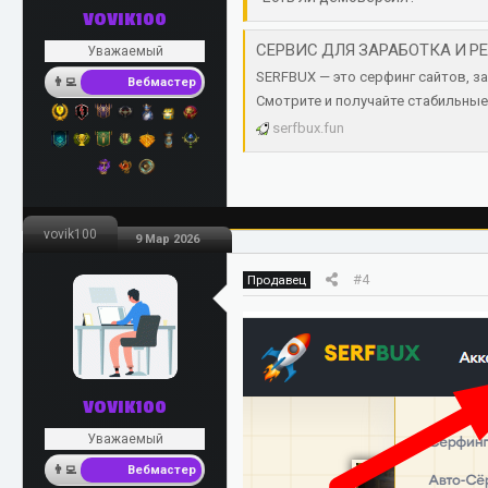
VOVIK100
СЕРВИС ДЛЯ ЗАРАБОТКА И РЕ
Уважаемый
SERFBUX — это серфинг сайтов, за
Вебмастер
Смотрите и получайте стабильные
serfbux.fun
vovik100
9 Мар 2026
#4
Продавец
VOVIK100
Уважаемый
Вебмастер