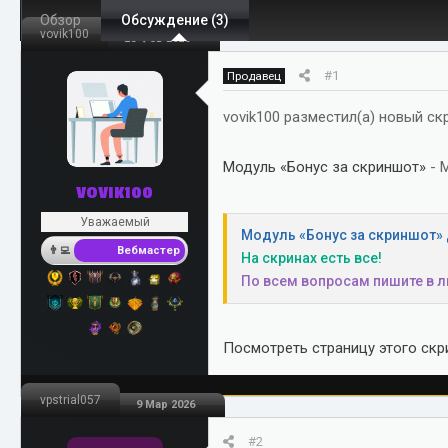
Обзор
т
Обсуждение (3)
т
vovik100
28 Фев 2026
о
а
р
н
#1
Продавец
т
а
е
ч
vovik100 разместил(а) новый скр
м
а
ы
л
Модуль «Бонус за скриншот»
- 
а
VOVIK100
Уважаемый
Модуль «Бонус за скриншот» 
Вебмастер
На скринах есть все!
По всем вопросам пишите в л
Посмотреть страницу этого скри
vpstrial057
9 Мар 2026
#2