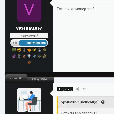
V
Есть ли демоверсия?
VPSTRIAL057
Уважаемый
Топ участник
vovik100
9 Мар 2026
#3
Продавец
vpstrial057 написал(а):
Есть ли демоверсия?