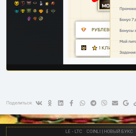
Vk
Ok
Linked In
Facebook
WhatsApp
Telegram
Viber
Электро
Go
Поделиться:
LE - LTC
COINLI | НОВЫЙ БУКС