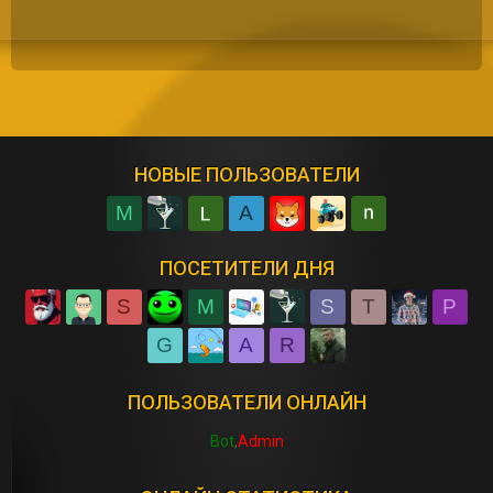
НОВЫЕ ПОЛЬЗОВАТЕЛИ
M
A
ПОСЕТИТЕЛИ ДНЯ
S
M
S
T
P
G
A
R
ПОЛЬЗОВАТЕЛИ ОНЛАЙН
Bot
Admin