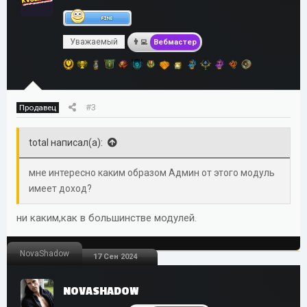
Уважаемый
Вебмастер
#3
Продавец
total написал(а):
мне интересно каким образом Админ от этого модуль
имеет доход?
ни каким,как в большинстве модулей.
NovaShadow
17 Сен 2024
NOVASHADOW