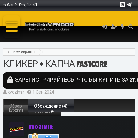
6 Авг 2026, 15:41
Все скрипты
КЛИКЕР + КАПЧА FASTCORE
ЗАРЕГИСТРИРУЙТЕСЬ, ЧТО БЫ КУПИТЬ ЗА 27.0
А
Д
kvozimir
1 Сен 2024
в
а
т
Обзор
т
Обсуждение (4)
kvozimir
1 Сен 2024
о
а
р
н
KVOZIMIR
т
а
е
ч