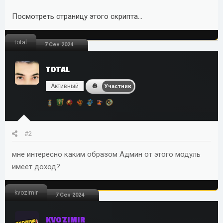
Чем больше монет у вас на балансе, тем
Посмотреть страницу этого скрипта...
больше монет вы получаете за каждый
клик.
Обмен монет на рубли:
total
7 Сен 2024
Вы можете
обменивать свои монеты на
рубли
.
TOTAL
Введите сумму монет, которую хотите
Активный
обменять, выберите, куда...
Участник
#2
мне интересно каким образом Админ от этого модуль
имеет доход?
kvozimir
7 Сен 2024
KVOZIMIR