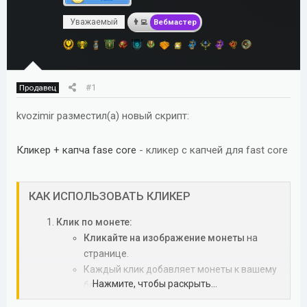
м
а
Уважаемый
ы
л
Вебмастер
а
#1
Продавец
kvozimir разместил(а) новый скрипт:
Кликер + капча fasе core
- кликер с капчей для fast core
КАК ИСПОЛЬЗОВАТЬ КЛИКЕР​
Клик по монете:
Кликайте на изображение монеты
на
странице.
Каждый клик добавляет монеты к вашему
Нажмите, чтобы раскрыть...
балансу.
Больше монет — больше заработок: