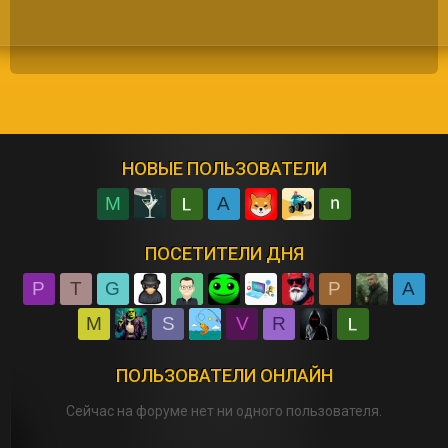
НОВЫЕ ПОЛЬЗОВАТЕЛИ
M
A
ПОСЕТИТЕЛИ ДНЯ
P
T
G
P
A
M
S
V
R
ПОЛЬЗОВАТЕЛИ ОНЛАЙН
Сейчас на форуме нет ни одного пользователя.