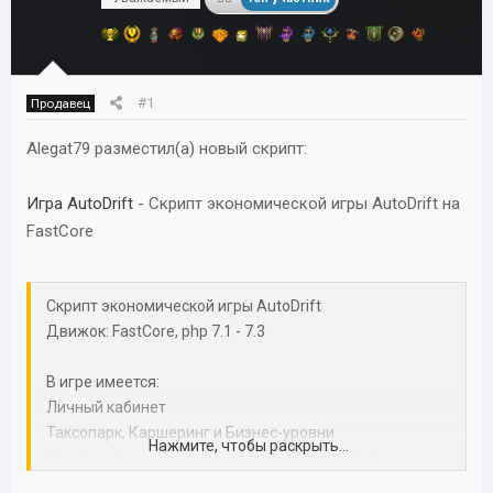
м
а
ы
л
а
#1
Продавец
Alegat79 разместил(а) новый скрипт:
Игра AutoDrift
- Скрипт экономической игры AutoDrift на
FastCore
Скрипт экономической игры AutoDrift
Движок: FastCore, php 7.1 - 7.3
В игре имеется:
Личный кабинет
Таксопарк, Каршеринг и Бизнес-уровни
Нажмите, чтобы раскрыть...
Серфинг, 3 вида бонусов, Последний герой, Акции
проекта.