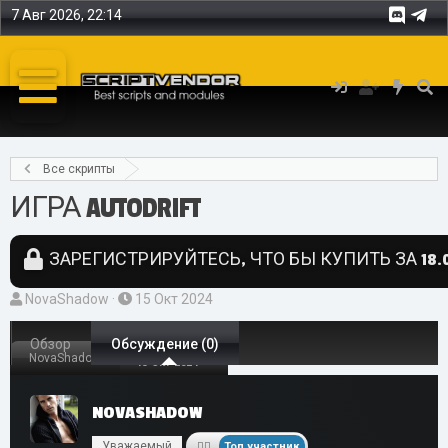
7 Авг 2026, 22:14
Все скрипты
ИГРА AUTODRIFT
ЗАРЕГИСТРИРУЙТЕСЬ, ЧТО БЫ КУПИТЬ ЗА 18.0
А
Д
NovaShadow
15 Окт 2024
в
а
т
Обзор
Обсуждение (0)
т
NovaShadow
15 Окт 2024
о
а
р
н
NOVASHADOW
т
а
е
ч
Уважаемый
Топ участник