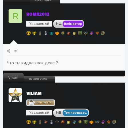
R
ROMA2012
Уважаемый
Вебмастер
#8
Что ты кидала как дела ?
Viliam
16 Сен 2024
VILIAM
Уважаемый
Топ продавец