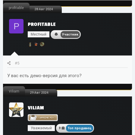
profitable
28 Авг 2024
P
PROFITABLE
Местный
Участник
#5
У вас есть демо-версия для этого?
Viliam
29 Авг 2024
VILIAM
Уважаемый
Топ продавец