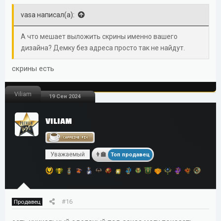
vasa написал(а):
А что мешает выложить скрины именно вашего
дизайна? Демку без адреса просто так не найдут.
скрины есть
Viliam
19 Сен 2024
VILIAM
Уважаемый
Топ продавец
#16
Продавец