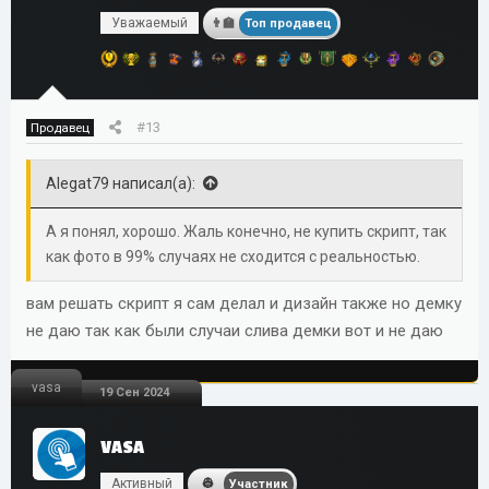
Уважаемый
Топ продавец
#13
Продавец
Alegat79 написал(а):
А я понял, хорошо. Жаль конечно, не купить скрипт, так
как фото в 99% случаях не сходится с реальностью.
вам решать скрипт я сам делал и дизайн также но демку
не даю так как были случаи слива демки вот и не даю
vasa
19 Сен 2024
VASA
Активный
Участник