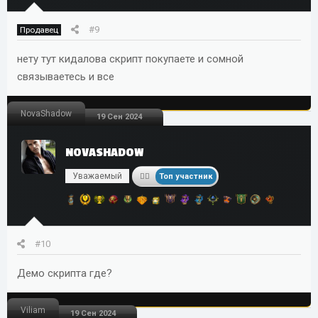
#9
Продавец
нету тут кидалова скрипт покупаете и сомной
связываетесь и все
NovaShadow
19 Сен 2024
NOVASHADOW
Уважаемый
Топ участник
#10
Демо скрипта где?
Viliam
19 Сен 2024