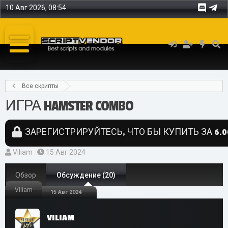
10 Авг 2026, 08:54
Все скрипты
ИГРА HAMSTER COMBO
ЗАРЕГИСТРИРУЙТЕСЬ, ЧТО БЫ КУПИТЬ ЗА 6.0
А
Д
Viliam
15 Авг 2024
в
а
т
Обзор
т
Обсуждение (20)
о
а
Viliam
15 Авг 2024
р
н
т
а
VILIAM
е
ч