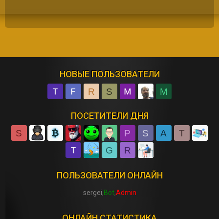
НОВЫЕ ПОЛЬЗОВАТЕЛИ
R
S
M
ПОСЕТИТЕЛИ ДНЯ
S
P
S
A
T
G
R
ПОЛЬЗОВАТЕЛИ ОНЛАЙН
sergei
Bot
Admin
ОНЛАЙН СТАТИСТИКА