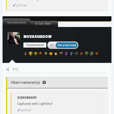
prnt.sc
NovaShadow
15 Окт 2024
NOVASHADOW
Уважаемый
Топ участник
#19
Viliam написал(а):
SCREENSHOT
Captured with Lightshot
prnt.sc