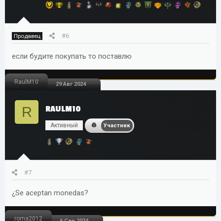
#6
Продавец
если будите покупать то поставлю
RaulM10
29 Авг 2024
R
RAULM10
Активный
Участник
#7
¿Se aceptan monedas?
roma2012
6 Сен 2024