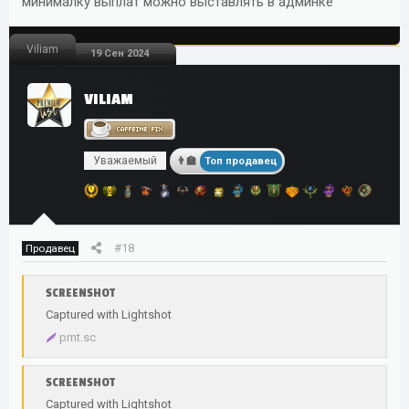
минималку выплат можно выставлять в админке
Viliam
19 Сен 2024
VILIAM
Уважаемый
Топ продавец
#18
Продавец
SCREENSHOT
Captured with Lightshot
prnt.sc
SCREENSHOT
Captured with Lightshot