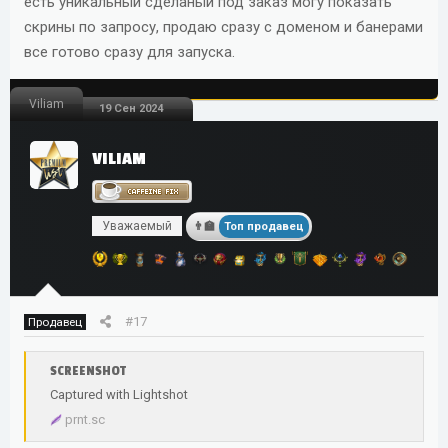
есть уникальный сделаный под заказ могу показать
скрины по запросу, продаю сразу с доменом и банерами
все готово сразу для запуска.
Viliam
19 Сен 2024
VILIAM
Уважаемый
Топ продавец
#17
Продавец
SCREENSHOT
Captured with Lightshot
prnt.sc