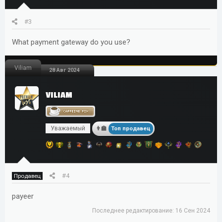
#3
What payment gateway do you use?
Viliam
28 Авг 2024
VILIAM
Уважаемый
Топ продавец
#4
Продавец
payeer
Последнее редактирование:
16 Сен 2024