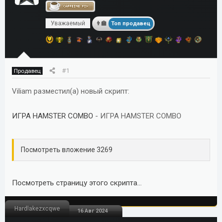
м
а
ы
л
Уважаемый
Топ продавец
а
#1
Продавец
Viliam разместил(а) новый скрипт:
ИГРА HAMSTER COMBO
- ИГРА HAMSTER COMBO
Посмотреть вложение 3269
Посмотреть страницу этого скрипта...
Hardlakezxcqwe
16 Авг 2024