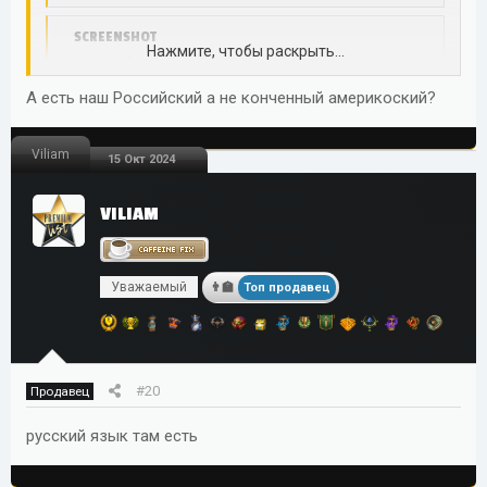
SCREENSHOT
Нажмите, чтобы раскрыть...
Captured with Lightshot
prnt.sc
А есть наш Российский а не конченный америкоский?
Viliam
15 Окт 2024
VILIAM
Уважаемый
Топ продавец
#20
Продавец
русский язык там есть