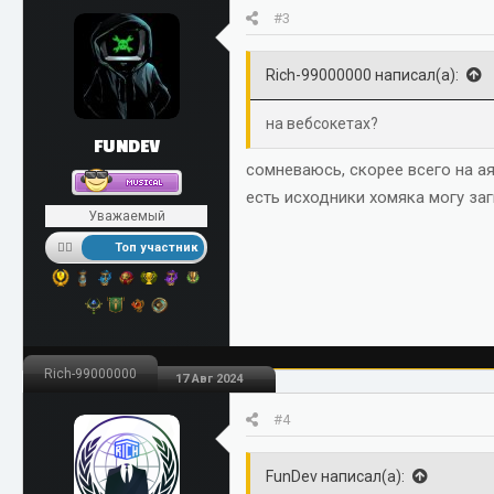
#3
Rich-99000000 написал(а):
на вебсокетах?
FUNDEV
сомневаюсь, скорее всего на ая
есть исходники хомяка могу заг
Уважаемый
Топ участник
Rich-99000000
17 Авг 2024
#4
FunDev написал(а):