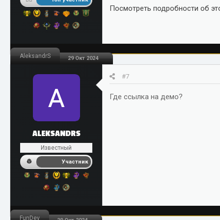
Посмотреть подробности об это
AleksandrS
29 Окт 2024
#7
Где ссылка на демо?
ALEKSANDRS
Известный
Участник
FunDev