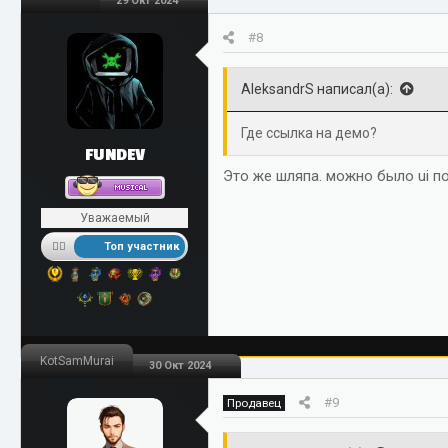
29 Окт 2024
#8
AleksandrS написал(а):
Где ссылка на демо?
FUNDEV
Это же шляпа. можно было ui п
Уважаемый
Топ участник
KotSamMurai
30 Окт 2024
#9
Продавец