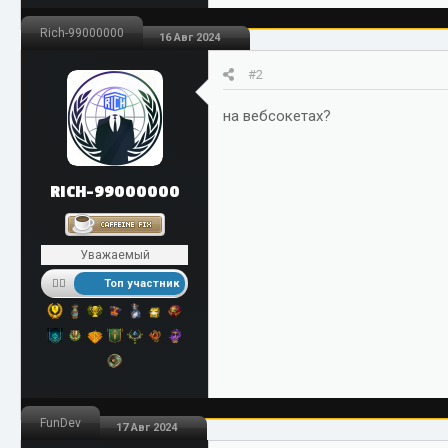
По договоренности
Rich-99000000
16 Авг 2024
.
Посмотреть вложение 3275
#2
на вебсокетах?
RICH-99000000
Уважаемый
Топ участник
FunDev
17 Авг 2024