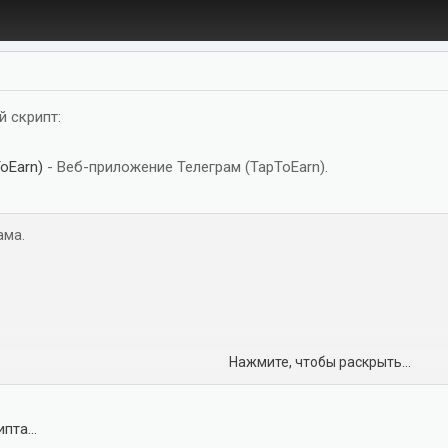
й скрипт:
oEarn)
- Веб-приложение Телеграм (TapToEarn).
ама.
Нажмите, чтобы раскрыть...
ги.
пта...
нии и запуске проекта.