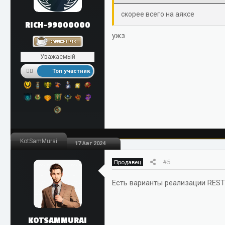
скорее всего на аяксе
RICH-99000000
ужз
Уважаемый
Топ участник
KotSamMurai
17 Авг 2024
#5
Продавец
Есть варианты реализации REST
KOTSAMMURAI