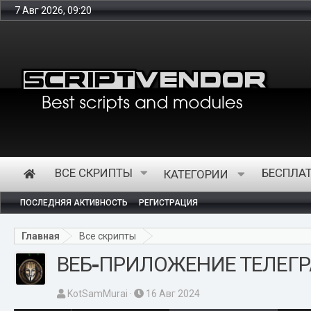
7 Авг 2026, 09:20
Интернет-магазин
ВСЕ СКРИПТЫ
БЕСПЛА
КАТЕГОРИИ
ПОСЛЕДНЯЯ АКТИВНОСТЬ
РЕГИСТРАЦИЯ
Главная
Все скрипты
ВЕБ-ПРИЛОЖЕНИЕ ТЕЛЕГРАМ
А
Д
KotSamMurai
16 Авг 2024
в
а