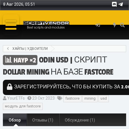
8 Авг 2026, 05:51
ХАЙПЫ | УДВОИТЕЛИ
ODIN USD | СКРИПТ
HAYP ×2
DOLLAR MINING НА БАЗЕ FASTCORE
ЗАРЕГИСТРИРУЙТЕСЬ, ЧТО БЫ КУПИТЬ ЗА 2.00
А
Д
Т
YourETFs
23 Окт 2023
fastcore
mining
usd
в
а
е
модуль для fastcore
т
т
г
о
а
и
Обзор
Отзывы (1)
Обсуждение (1)
р
с