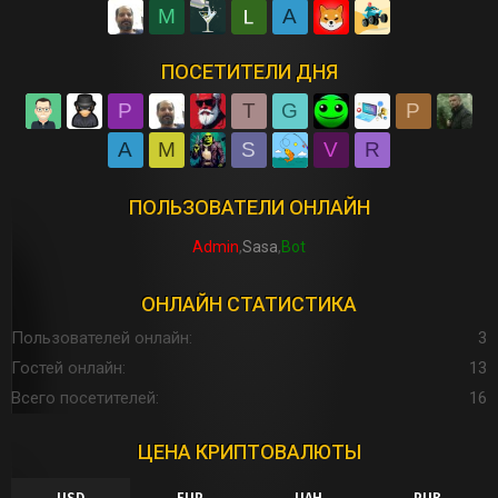
M
A
ПОСЕТИТЕЛИ ДНЯ
P
T
G
P
A
M
S
V
R
ПОЛЬЗОВАТЕЛИ ОНЛАЙН
Admin
Sasa
Bot
ОНЛАЙН СТАТИСТИКА
Пользователей онлайн
3
Гостей онлайн
13
Всего посетителей
16
ЦЕНА КРИПТОВАЛЮТЫ