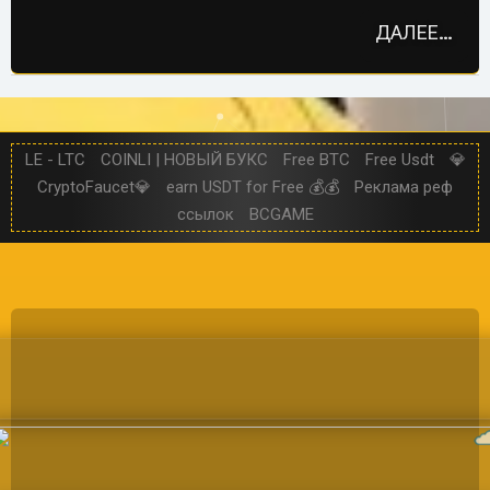
а
р
о
ДАЛЕЕ…
т
и
в
LE - LTC
COINLI | НОВЫЙ БУКС
Free BTC
Free Usdt
💎
CryptoFaucet💎
earn USDT for Free 💰💰
Реклама реф
ссылок
BCGAME