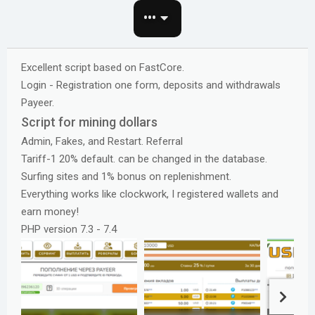
о
•••
з
д
а
Excellent script based on FastCore.
н
Login - Registration one form, deposits and withdrawals
и
Payeer.
я
Script for mining dollars
Admin, Fakes, and Restart. Referral
Tariff-1 20% default. can be changed in the database.
Surfing sites and 1% bonus on replenishment.
Everything works like clockwork, I registered wallets and
earn money!
PHP version 7.3 - 7.4