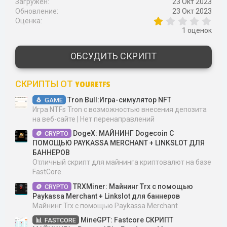
Загружен
23 Окт 2023
Обновление
23 Окт 2023
1
Оценка
,
1 оценок
0
0
з
ОБСУДИТЬ СКРИПТ
в
ё
з
СКРИПТЫ ОТ YOURETFS
д
Tron Bull:Игра-симулятор NFT
GAME
Игра NTFs Tron с возможностью внесения депозита
на веб-сайте | Нет перенаправлений
DogeX: МАЙНИНГ Dogecoin С
CRYPTO
ПОМОЩЬЮ PAYKASSA MERCHANT + LINKSLOT ДЛЯ
БАННЕРОВ
Отличный скрипт для майнинга криптовалют на базе
FastCore.
TRXMiner: Майнинг Trx с помощью
CRYPTO
Paykassa Merchant + Linkslot для баннеров
Майнинг Trx с помощью Paykassa Merchant
MineGPT: Fastcore СКРИПТ
FASTCORE