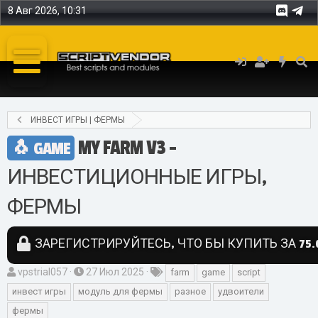
8 Авг 2026, 10:31
ИНВЕСТ ИГРЫ | ФЕРМЫ
MY FARM V3 -
GAME
ИНВЕСТИЦИОННЫЕ ИГРЫ,
ФЕРМЫ
ЗАРЕГИСТРИРУЙТЕСЬ, ЧТО БЫ КУПИТЬ ЗА 75.0
А
Д
Т
vpstrial057
27 Июл 2025
farm
game
script
в
а
е
инвест игры
модуль для фермы
разное
удвоители
т
т
г
фермы