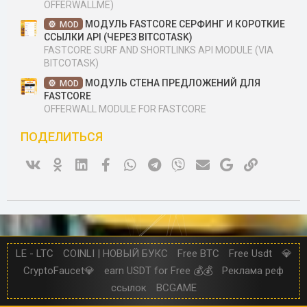
OFFERWALLME)
МОДУЛЬ FASTCORE СЕРФИНГ И КОРОТКИЕ
MOD
ССЫЛКИ API (ЧЕРЕЗ BITCOTASK)
FASTCORE SURF AND SHORTLINKS API MODULE (VIA
BITCOTASK)
МОДУЛЬ СТЕНА ПРЕДЛОЖЕНИЙ ДЛЯ
MOD
FASTCORE
OFFERWALL MODULE FOR FASTCORE
ПОДЕЛИТЬСЯ
Vk
Ok
Linked In
Facebook
WhatsApp
Telegram
Viber
Электронная почта
Google
Ссылка
LE - LTC
COINLI | НОВЫЙ БУКС
Free BTC
Free Usdt
💎
CryptoFaucet💎
earn USDT for Free 💰💰
Реклама реф
ссылок
BCGAME