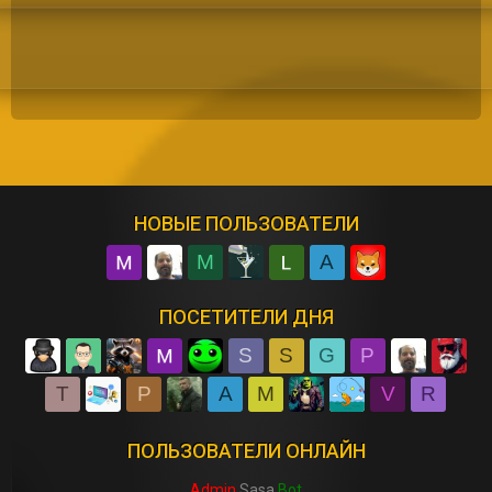
НОВЫЕ ПОЛЬЗОВАТЕЛИ
M
A
ПОСЕТИТЕЛИ ДНЯ
S
S
G
P
T
P
A
M
V
R
ПОЛЬЗОВАТЕЛИ ОНЛАЙН
Admin
Sasa
Bot