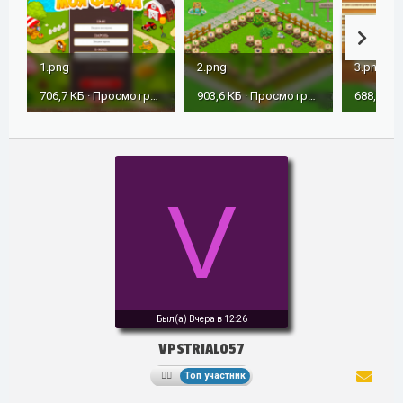
1.png
2.png
3.png
706,7 КБ · Просмотры: 188
903,6 КБ · Просмотры: 184
V
Был(а)
Вчера в 12:26
VPSTRIAL057
Топ участник