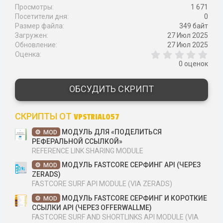
Просмотры
1 671
Посетители дня
0
Размер файла
349 байт
Загружен
27 Июл 2025
Обновление
27 Июл 2025
0
Оценка
,
0 оценок
0
0
з
ОБСУДИТЬ СКРИПТ
в
ё
з
СКРИПТЫ ОТ VPSTRIAL057
д
МОДУЛЬ ДЛЯ «ПОДЕЛИТЬСЯ
MOD
РЕФЕРАЛЬНОЙ ССЫЛКОЙ»
REFERENCE LINK SHARING MODULE
МОДУЛЬ FASTCORE СЕРФИНГ API (ЧЕРЕЗ
MOD
ZERADS)
FASTCORE SURF API MODULE (VIA ZERADS)
МОДУЛЬ FASTCORE СЕРФИНГ И КОРОТКИЕ
MOD
ССЫЛКИ API (ЧЕРЕЗ OFFERWALLME)
FASTCORE SURF AND SHORTLINKS API MODULE (VIA