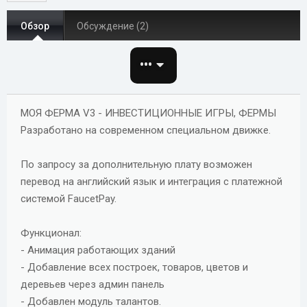
о
а
и
р
с
Обзор
Обсуждение (2)
о
з
•••
д
а
н
МОЯ ФЕРМА V3 - ИНВЕСТИЦИОННЫЕ ИГРЫ, ФЕРМЫ
и
я
Разработано на современном специальном движке.
По запросу за дополнительную плату возможен
перевод на английский язык и интеграция с платежной
системой FaucetPay.
Функционал:
- Анимация работающих зданий
- Добавление всех построек, товаров, цветов и
деревьев через админ панель
- Добавлен модуль талантов.