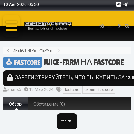
10 Авг 2026, 05:30
ИНВЕСТ ИГРЫ | ФЕРМЫ
JUICE-FARM НА FASTCORE
FASTCORE
ЗАРЕГИСТРИРУЙТЕСЬ, ЧТО БЫ КУПИТЬ ЗА 12.0
А
Д
Т
shans5
13 Мар 2024
fastcore
скрипт fastcore
в
а
е
т
т
г
Обзор
Обсуждение (0)
о
а
и
р
с
•••
о
з