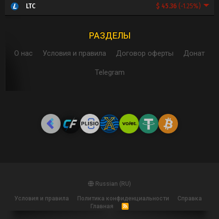
$ 45.36
(-1.25%)
LTC
РАЗДЕЛЫ
О нас
Условия и правила
Договор оферты
Донат
Telegram
Russian (RU)
Условия и правила
Политика конфиденциальности
Справка
Главная
R
S
S