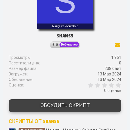
S
:
Был(а)
2 Июн 2026
SHANS5
Вебмастер
Просмотры
1 951
Посетители дня
0
Размер файла
238 байт
Загружен
13 Мар 2024
Обновление
13 Мар 2024
0
Оценка
,
0 оценок
0
0
з
ОБСУДИТЬ СКРИПТ
в
ё
з
СКРИПТЫ ОТ SHANS5
д