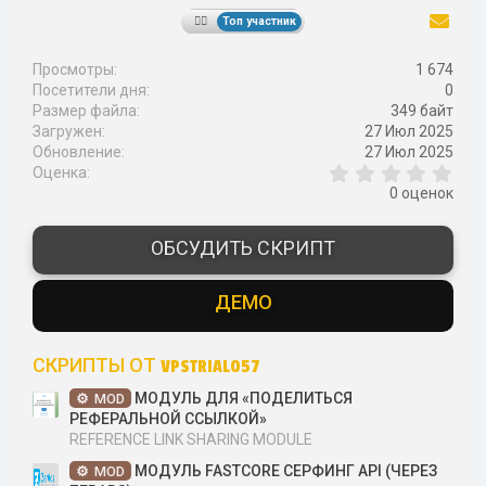
Топ участник
Просмотры
1 674
Посетители дня
0
Размер файла
349 байт
Загружен
27 Июл 2025
Обновление
27 Июл 2025
0
Оценка
,
0 оценок
0
0
з
ОБСУДИТЬ СКРИПТ
в
ё
з
ДЕМО
д
СКРИПТЫ ОТ VPSTRIAL057
МОДУЛЬ ДЛЯ «ПОДЕЛИТЬСЯ
MOD
РЕФЕРАЛЬНОЙ ССЫЛКОЙ»
REFERENCE LINK SHARING MODULE
МОДУЛЬ FASTCORE СЕРФИНГ API (ЧЕРЕЗ
MOD