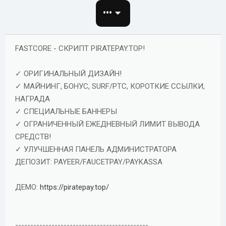
о
•••
з
д
а
FASTCORE - СКРИПТ PIRATEPAY.TOP!
н
и
✓ ОРИГИНАЛЬНЫЙ ДИЗАЙН!
я
✓ МАЙНИНГ, БОНУС, SURF/PTC, КОРОТКИЕ ССЫЛКИ,
НАГРАДА
✓ СПЕЦИАЛЬНЫЕ БАННЕРЫ
✓ ОГРАНИЧЕННЫЙ ЕЖЕДНЕВНЫЙ ЛИМИТ ВЫВОДА
СРЕДСТВ!
✓ УЛУЧШЕННАЯ ПАНЕЛЬ АДМИНИСТРАТОРА
ДЕПОЗИТ: PAYEER/FAUCETPAY/PAYKASSA
ДЕМО:
https://piratepay.top/
--------------------------------------------