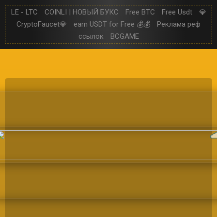
LE - LTC
COINLI | НОВЫЙ БУКС
Free BTC
Free Usdt
💎
CryptoFaucet💎
earn USDT for Free 💰💰
Реклама реф
ссылок
BCGAME