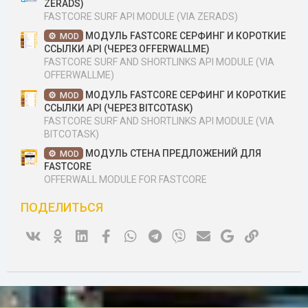
ZERADS)
FASTCORE SURF API MODULE (VIA ZERADS)
МОДУЛЬ FASTCORE СЕРФИНГ И КОРОТКИЕ
MOD
ССЫЛКИ API (ЧЕРЕЗ OFFERWALLME)
FASTCORE SURF AND SHORTLINKS API MODULE (VIA
OFFERWALLME)
МОДУЛЬ FASTCORE СЕРФИНГ И КОРОТКИЕ
MOD
ССЫЛКИ API (ЧЕРЕЗ BITCOTASK)
FASTCORE SURF AND SHORTLINKS API MODULE (VIA
BITCOTASK)
МОДУЛЬ СТЕНА ПРЕДЛОЖЕНИЙ ДЛЯ
MOD
FASTCORE
OFFERWALL MODULE FOR FASTCORE
ПОДЕЛИТЬСЯ
Vk
Ok
Linked In
Facebook
WhatsApp
Telegram
Viber
Электронная почта
Google
Ссылка