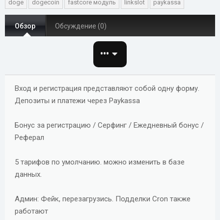
doge
dogecoin
fastcore модуль
linkslot
paykassa
т
т
г
о
а
и
Обзор
Обсуждение (0)
р
с
о
•••
з
д
а
Вход и регистрация представляют собой одну форму.
н
Депозиты и платежи через Paykassa
и
я
Бонус за регистрацию / Серфинг / Ежедневный бонус /
Реферал
5 тарифов по умолчанию. можно изменить в базе
данных.
Админ: Фейк, перезагрузись. Подделки Cron также
работают