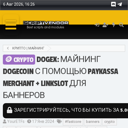
6 Авг 2026, 16:26
КРИПТО | МАЙНИНГ
DOGEX: МАЙНИНГ
CRYPTO
DOGECOIN С ПОМОЩЬЮ PAYKASSA
MERCHANT + LINKSLOT ДЛЯ
БАННЕРОВ
ЗАРЕГИСТРИРУЙТЕСЬ, ЧТО БЫ КУПИТЬ ЗА 5.0
А
Д
Т
YourETFs
17 Янв 2024
#fastcore
banners
crypto
в
а
е