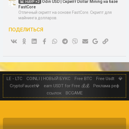
Odin USD | Скрипт Dollar Mining на базе
HAYP ×2
FastCore
Отличный скрипт на основе FastCore. Скрипт для
майнинга долларов.
ПОДЕЛИТЬСЯ
Vk
Ok
Linked In
Facebook
WhatsApp
Telegram
Viber
Электронная почта
Google
Ссылка
LE - LTC
COINLI | НОВЫЙ БУКС
Free BTC
Free Usdt
💎
CryptoFaucet💎
earn USDT for Free 💰💰
Реклама реф
ссылок
BCGAME