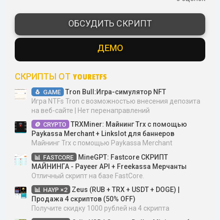
0
0
з
ОБСУДИТЬ СКРИПТ
в
ё
з
ДЕМО
д
СКРИПТЫ ОТ YOURETFS
Tron Bull:Игра-симулятор NFT
GAME
Игра NTFs Tron с возможностью внесения депозита
на веб-сайте | Нет перенаправлений
TRXMiner: Майнинг Trx с помощью
CRYPTO
Paykassa Merchant + Linkslot для баннеров
Майнинг Trx с помощью Paykassa Merchant
MineGPT: Fastcore СКРИПТ
FASTCORE
МАЙНИНГА - Payeer API + Freekassa Мерчанты
Отличный скрипт на базе FastCore.
Zeus (RUB + TRX + USDT + DOGE) |
HAYP ×2
Продажа 4 скриптов (50% OFF)
Получите скидку 1000 рублей на 4 скрипта