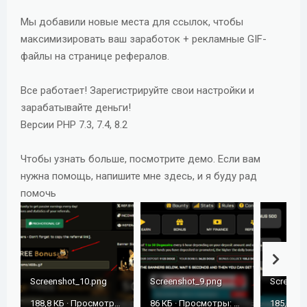
Мы добавили новые места для ссылок, чтобы
максимизировать ваш заработок + рекламные GIF-
файлы на странице рефералов.
Все работает! Зарегистрируйте свои настройки и
зарабатывайте деньги!
Версии PHP 7.3, 7.4, 8.2
Чтобы узнать больше, посмотрите демо. Если вам
нужна помощь, напишите мне здесь, и я буду рад
помочь
Screenshot_10.png
Screenshot_9.png
Screensh
188,8 КБ · Просмотры: 438
86 КБ · Просмотры: 443