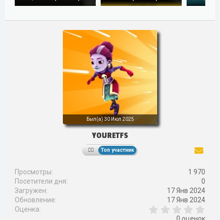
Был(а)
30 Июл 2025
YOURETFS
Топ участник
Просмотры
1 970
Посетители дня
0
Загружен
17 Янв 2024
Обновление
17 Янв 2024
0
Оценка
,
0 оценок