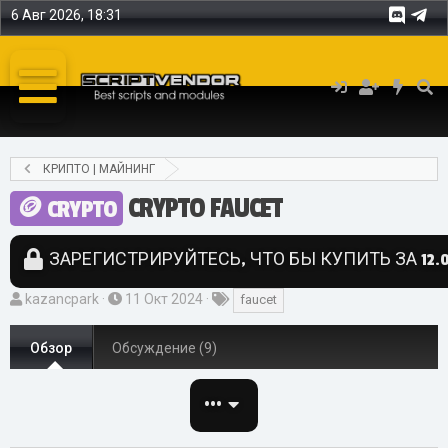
6 Авг 2026, 18:31
КРИПТО | МАЙНИНГ
CRYPTO FAUCET
CRYPTO
ЗАРЕГИСТРИРУЙТЕСЬ, ЧТО БЫ КУПИТЬ ЗА 12.0
А
Д
Т
kazancpark
11 Окт 2024
faucet
в
а
е
т
т
г
Обзор
Обсуждение (9)
о
а
и
р
с
•••
о
з