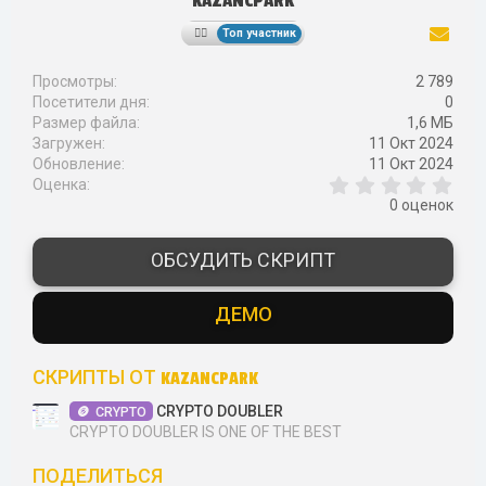
KAZANCPARK
Топ участник
Просмотры
2 789
Посетители дня
0
Размер файла
1,6 МБ
Загружен
11 Окт 2024
Обновление
11 Окт 2024
0
Оценка
,
0 оценок
0
0
з
ОБСУДИТЬ СКРИПТ
в
ё
з
ДЕМО
д
СКРИПТЫ ОТ KAZANCPARK
CRYPTO DOUBLER
CRYPTO
CRYPTO DOUBLER IS ONE OF THE BEST
ПОДЕЛИТЬСЯ