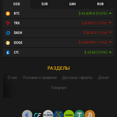
USD
EUR
UAH
RUB
$ 64,629.0
(0.03%)
BTC
$ 0.3275
(-0.15%)
TRX
$ 30.39
(-2.70%)
DASH
$ 0.06910
(-1.34%)
DOGE
$ 45.62
(1.04%)
LTC
РАЗДЕЛЫ
О нас
Условия и правила
Договор оферты
Донат
Telegram