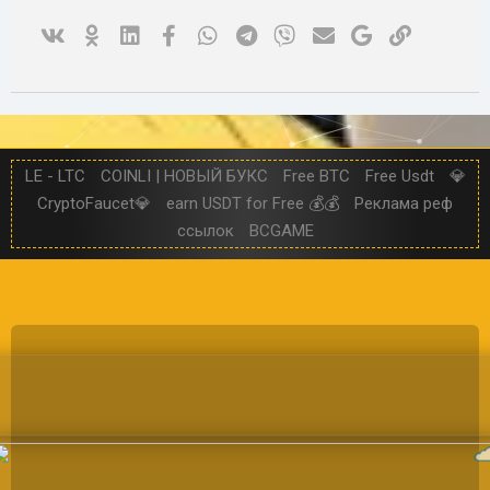
Vk
Ok
Linked In
Facebook
WhatsApp
Telegram
Viber
Электронная почта
Google
Ссылка
LE - LTC
COINLI | НОВЫЙ БУКС
Free BTC
Free Usdt
💎
CryptoFaucet💎
earn USDT for Free 💰💰
Реклама реф
ссылок
BCGAME