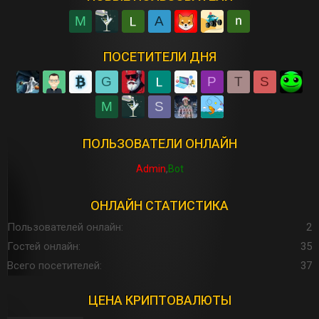
M
A
ПОСЕТИТЕЛИ ДНЯ
G
P
T
S
M
S
ПОЛЬЗОВАТЕЛИ ОНЛАЙН
Admin
Bot
ОНЛАЙН СТАТИСТИКА
Пользователей онлайн
2
Гостей онлайн
35
Всего посетителей
37
ЦЕНА КРИПТОВАЛЮТЫ