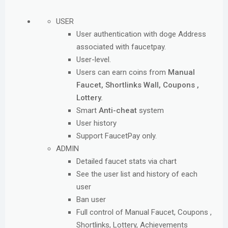
д
а
USER
н
User authentication with doge Address
и
associated with faucetpay.
я
User-level.
Users can earn coins from
Manual
Faucet, Shortlinks Wall, Coupons ,
Lottery.
Smart
Anti-cheat
system
User history
Support FaucetPay only.
ADMIN
Detailed faucet stats via chart
See the user list and history of each
user
Ban user
Full control of Manual Faucet, Coupons ,
Shortlinks, Lottery, Achievements