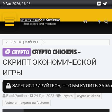
9 Авг 2026, 16:03
КРИПТО | МАЙНИНГ
CRYPTO CHICKENS -
CRYPTO
СКРИПТ ЭКОНОМИЧЕСКОЙ
ИГРЫ
ЗАРЕГИСТРИРУЙТЕСЬ, ЧТО БЫ КУПИТЬ ЗА 28.0
А
Д
Т
BlackPanther
24 Дек 2023
crypto
crypto chickens
в
а
е
fastcore
скрипт на fastcore
т
т
г