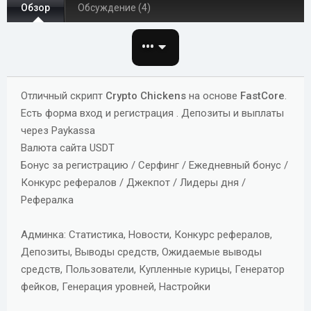
о
а
и
Обзор
Обсуждение (4)
р
с
о
•••
з
д
а
Отличный скрипт
Crypto Chickens
на основе
FastCore
.
н
Eсть форма вход и регистрация . Депозиты и выплаты
и
через Paykassa
я
Валюта сайта USDT
Бонус за регистрацию / Серфинг / Ежедневный бонус /
Конкурс рефералов / Джекпот / Лидеры дня /
Рефералка
Админка: Статистика, Новости, Конкурс рефералов,
Депозиты, Выводы средств, Ожидаемые выводы
средств, Пользователи, Купленные курицы, Генератор
фейков, Генерация уровней, Настройки