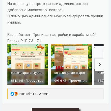
На страницу настроек панели администратора
добавлено множество настроек.
С помощью админ-панели можно генерировать уровни
курицы.
Все работает! Прописал настройки и зарабатывай!
Версия PHP 7.3 - 7.4
screencapture-crypto-chickens-rickycoder-shop-2023-12-24-10_11_42.png
screencapture-crypto-chickens-rickycoder-shop-user-dashboard-2023-12-24-10_14_44.png
881,1 КБ · Просмотры: 504
993,6 КБ · Просмотры: 509
Р
michaelm11
и
Admin
е
а
к