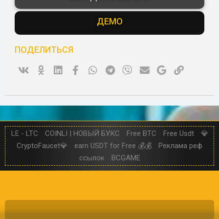
в
ё
з
ДЕМО
д
ПОДЕЛИТЬСЯ
Vk
Ok
Linked In
Facebook
WhatsApp
Telegram
Viber
Электронная почта
Google
Ссылка
LE - LTC
COINLI | НОВЫЙ БУКС
Free BTC
Free Usdt
💎
CryptoFaucet💎
earn USDT for Free 💰💰
Реклама реф
ссылок
BCGAME