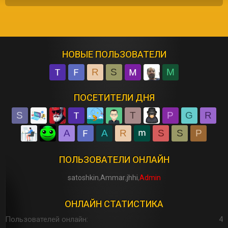
НОВЫЕ ПОЛЬЗОВАТЕЛИ
R
S
M
ПОСЕТИТЕЛИ ДНЯ
S
T
P
G
R
A
A
R
S
S
P
ПОЛЬЗОВАТЕЛИ ОНЛАЙН
satoshkin
Ammar
jhhi
Admin
ОНЛАЙН СТАТИСТИКА
Пользователей онлайн
4