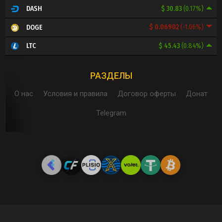
$ 30.83
(0.17%)
DASH
$ 0.06902
(-1.06%)
DOGE
$ 45.43
(0.84%)
LTC
РАЗДЕЛЫ
О нас
Условия и правила
Договор оферты
Донат
Telegram