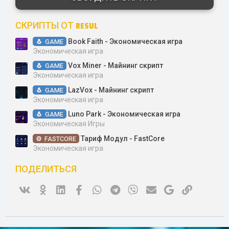
в
ё
з
СКРИПТЫ ОТ RESUL
д
Book Faith - Экономическая игра
GAME
Экономическая игра
Vox Miner - Майнинг скрипт
GAME
Экономическая игра
LazVox - Майнинг скрипт
GAME
Экономическая игра
Luno Park - Экономическая игра
GAME
Экономическая Игры
Тариф Модул - FastCore
FASTCORE
Экономическая игра
ПОДЕЛИТЬСЯ
Vk
Ok
Linked In
Facebook
WhatsApp
Telegram
Viber
Электронная почта
Google
Ссылка