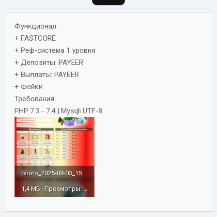
д
а
Функционал:
н
+ FASTCORE
и
+ Реф-система 1 уровня
я
+ Депозиты: PAYEER
+ Выплаты: PAYEER
+ Фейки
Требования:
PHP 7.3 - 7.4 | Mysqli UTF-8
photo_2025-08-03_15-40-16.jpg
1,4 МБ · Просмотры: 154