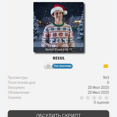
Был(а)
Вчера в 06:19
RESUL
Топ участник
Просмотры
963
Посетители дня
0
Загружен
20 Июл 2025
Обновление
20 Июл 2025
0
Оценка
,
0 оценок
0
0
з
ОБСУДИТЬ СКРИПТ