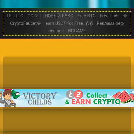
LE - LTC
COINLI | НОВЫЙ БУКС
Free BTC
Free Usdt
💎
CryptoFaucet💎
earn USDT for Free 💰💰
Реклама реф
ссылок
BCGAME