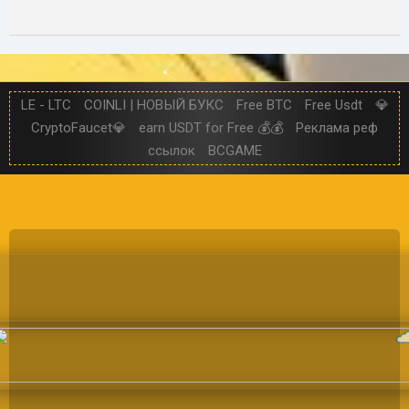
LE - LTC
COINLI | НОВЫЙ БУКС
Free BTC
Free Usdt
💎
CryptoFaucet💎
earn USDT for Free 💰💰
Реклама реф
ссылок
BCGAME