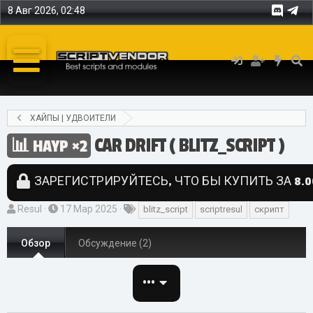
8 Авг 2026, 02:48
ХАЙПЫ | УДВОИТЕЛИ
CAR DRIFT ( BLITZ_SCRIPT )
HAYP ×2
ЗАРЕГИСТРИРУЙТЕСЬ, ЧТО БЫ КУПИТЬ ЗА 8.0
А
Д
Т
Resul
17 Мар 2025
blitz_script
scriptresul
скрипт
в
а
е
т
т
г
Обзор
Обсуждение (2)
о
а
и
р
с
•••
о
з