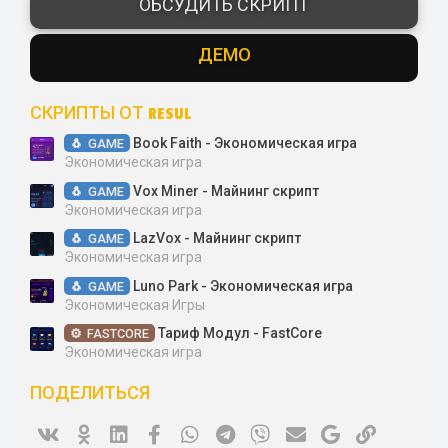
ОБСУДИТЬ СКРИПТ
в
ё
з
ДЕМО
д
СКРИПТЫ ОТ RESUL
Book Faith - Экономическая игра
GAME
Экономическая игра
Vox Miner - Майнинг скрипт
GAME
Экономическая игра
LazVox - Майнинг скрипт
GAME
Экономическая игра
Luno Park - Экономическая игра
GAME
Экономическая Игры
Тариф Модул - FastCore
FASTCORE
Экономическая игра
ПОДЕЛИТЬСЯ
Vk
Ok
Linked In
Facebook
WhatsApp
Telegram
Viber
Электронная почта
Google
Ссылка