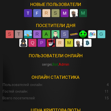
НОВЫЕ ПОЛЬЗОВАТЕЛИ
R
S
M
ПОСЕТИТЕЛИ ДНЯ
S
T
R
A
S
G
Q
P
R
M
ПОЛЬЗОВАТЕЛИ ОНЛАЙН
sergei
Bot
Admin
ОНЛАЙН СТАТИСТИКА
Пользователей онлайн
4
Гостей онлайн
11
Всего посетителей
15
ЦЕНА КРИПТОВАЛЮТЫ