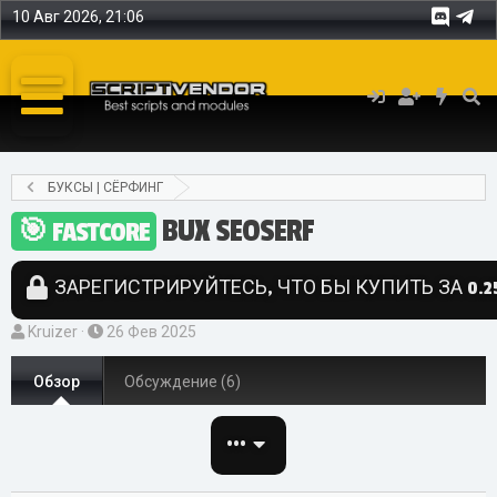
10 Авг 2026, 21:06
БУКСЫ | СЁРФИНГ
BUX SEOSERF
FASTCORE
ЗАРЕГИСТРИРУЙТЕСЬ, ЧТО БЫ КУПИТЬ ЗА 0.25
А
Д
Kruizer
26 Фев 2025
в
а
т
Обзор
т
Обсуждение (6)
о
а
р
с
•••
о
з