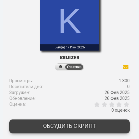
K
Был(а)
17 Июн 2026
KRUIZER
Участник
Просмотры
1 300
Посетители дня
0
Загружен
26 Фев 2025
Обновление
26 Фев 2025
0
Оценка
,
0 оценок
0
0
з
ОБСУДИТЬ СКРИПТ
в
ё