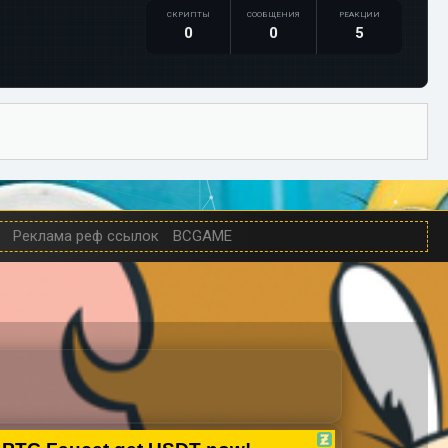
СКРИПТЫ
СООБЩЕНИЯ
РЕАКЦИИ
0
0
5
Реклама реф ссылок
BCGAME