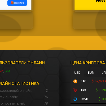
ЛЬЗОВАТЕЛИ ОНЛАЙН
ЦЕНА КРИПТОВ
in
Bot
USD
EUR
UA
$ 64,971.
BTC
ЛАЙН СТАТИСТИКА
$ 0.32
TRX
ьзователей онлайн
2
тей онлайн
76
$ 31.
DASH
го посетителей
78