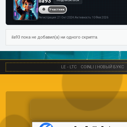
ila93
ПОДПИСАТЬСЯ
Участник
Регистрация:
21 Окт 2024
|
Активность:
10 Фев 2026
ila93 пока не добавил(а) ни одного скрипта.
LE - LTC
COINLI | НОВЫЙ БУКС