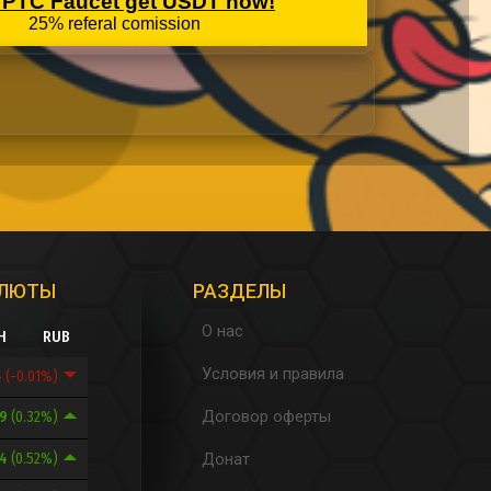
АЛЮТЫ
РАЗДЕЛЫ
О нас
H
RUB
Условия и правила
4
(-0.01%)
Договор оферты
89
(0.32%)
14
(0.52%)
Донат