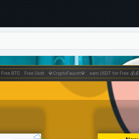
Free BTC
Free Usdt
💎CryptoFaucet💎
earn USDT for Free 💰💰