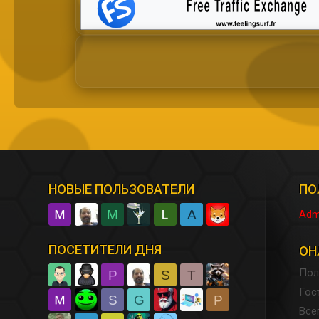
НОВЫЕ ПОЛЬЗОВАТЕЛИ
ПО
M
A
Adm
ПОСЕТИТЕЛИ ДНЯ
ОН
Пол
P
S
T
Гос
S
G
P
Все