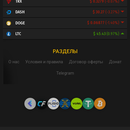
$ 0.3279
(-0.07%)
TRX
$ 30.27
(-3.27%)
DASH
$ 0.06877
(-1.40%)
DOGE
$ 45.43
(0.97%)
LTC
РАЗДЕЛЫ
О нас
Условия и правила
Договор оферты
Донат
Telegram