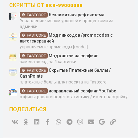
з
СКРИПТЫ ОТ RICH-99000000
д
Безлимитная реф система
FASTCORE
Управление числом уровней и процентами из
админки
Мод пинкодов /promocodes c
FASTCORE
автогенерацией
управляемые промокоды [model]
Мод каптчи на серфинг
FASTCORE
замена звезд на 4 картинки
Скрытые Платежные баллы /
FASTCORE
CashPoints
платежные баллы для проекта на Fastcore
исправленный серфинг YouTube
FASTCORE
отфильтрован и ведет статистику / имеет настройку
ПОДЕЛИТЬСЯ
Vk
Ok
Linked In
Facebook
WhatsApp
Telegram
Viber
Электронная почта
Google
Ссылка