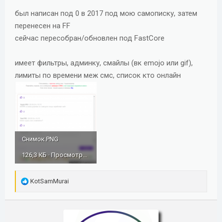
д
был написан под 0 в 2017 под мою самописку, затем
а
перенесен на FF
н
сейчас пересобран/обновлен под FastCore
и
я
имеет фильтры, админку, смайлы (вк emojo или gif),
лимиты по времени меж смс, список кто онлайн
Снимок.PNG
126,3 КБ · Просмотры: 367
Р
KotSamMurai
е
а
к