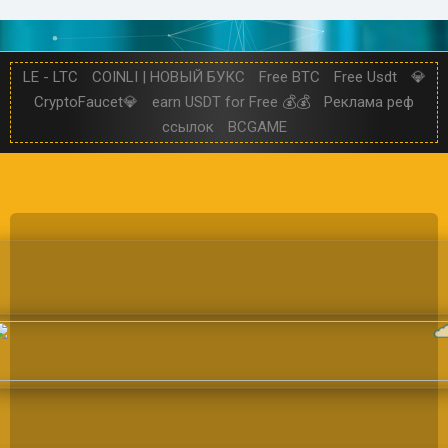
LE - LTC
COINLI | НОВЫЙ БУКС
Free BTC
Free Usdt
💎
CryptoFaucet💎
earn USDT for Free 💰💰
Реклама реф
ссылок
BCGAME