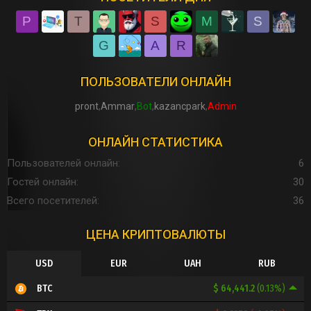
P
T
S
M
S
G
A
R
ПОЛЬЗОВАТЕЛИ ОНЛАЙН
pront
Ammar
Bot
kazancpark
Admin
ОНЛАЙН СТАТИСТИКА
Пользователей онлайн
6
Гостей онлайн
30
Всего посетителей
36
ЦЕНА КРИПТОВАЛЮТЫ
USD
EUR
UAH
RUB
$ 64,441.2
(0.13%)
BTC