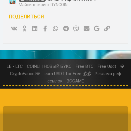
Майнинг скрипт RYNCOIN
ПОДЕЛИТЬСЯ
Vk
Ok
Linked In
Facebook
WhatsApp
Telegram
Viber
Электронная почта
Google
Ссылка
LE - LTC
COINLI | НОВЫЙ БУКС
Free BTC
Free Usdt
💎
CryptoFaucet💎
earn USDT for Free 💰💰
Реклама реф
ссылок
BCGAME