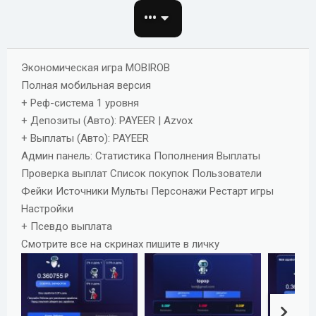
о
•••
з
д
а
Экономическая игра MOBIROB
н
Полная мобильная версия
и
+ Реф-система 1 уровня
я
+ Депозиты (Авто): PAYEER | Azvox
+ Выплаты (Авто): PAYEER
Админ панель: Статистика Пополнения Выплаты
Проверка выплат Список покупок Пользователи
Фейки Источники Мульты Персонажи Рестарт игры
Настройки
+ Псевдо выплата
Смотрите все на скринах пишите в личку