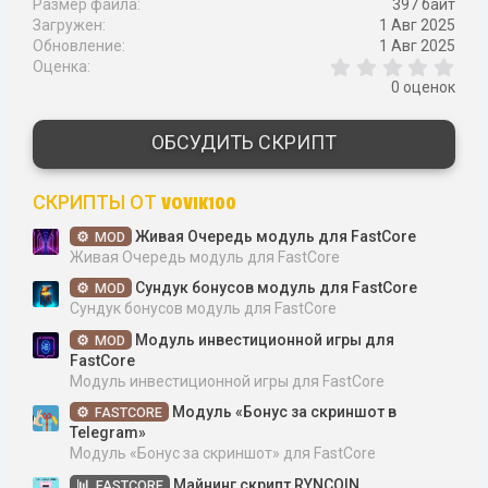
Размер файла
397 байт
Загружен
1 Авг 2025
Обновление
1 Авг 2025
0
Оценка
,
0 оценок
0
0
з
ОБСУДИТЬ СКРИПТ
в
ё
з
СКРИПТЫ ОТ VOVIK100
д
Живая Очередь модуль для FastCore
MOD
Живая Очередь модуль для FastCore
Сундук бонусов модуль для FastCore
MOD
Сундук бонусов модуль для FastCore
Модуль инвестиционной игры для
MOD
FastCore
Модуль инвестиционной игры для FastCore
Модуль «Бонус за скриншот в
FASTCORE
Telegram»
Модуль «Бонус за скриншот» для FastCore
Майнинг скрипт RYNCOIN
FASTCORE