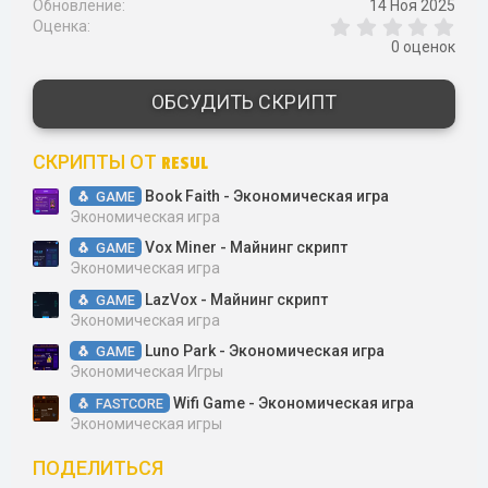
Обновление
14 Ноя 2025
0
Оценка
,
0 оценок
0
0
з
ОБСУДИТЬ СКРИПТ
в
ё
з
СКРИПТЫ ОТ RESUL
д
Book Faith - Экономическая игра
GAME
Экономическая игра
Vox Miner - Майнинг скрипт
GAME
Экономическая игра
LazVox - Майнинг скрипт
GAME
Экономическая игра
Luno Park - Экономическая игра
GAME
Экономическая Игры
Wifi Game - Экономическая игра
FASTCORE
Экономическая игры
ПОДЕЛИТЬСЯ