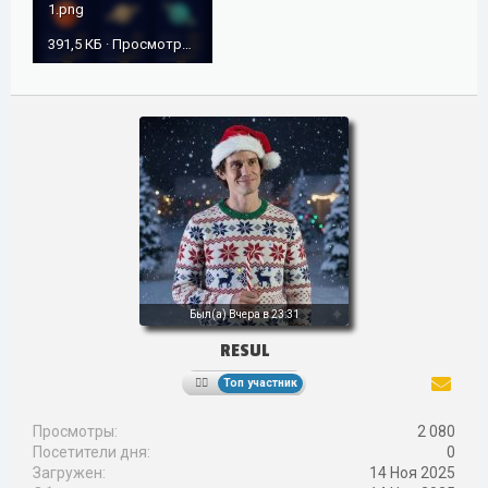
1.png
391,5 КБ · Просмотры: 133
Был(а)
Вчера в 23:31
RESUL
Топ участник
Просмотры
2 080
Посетители дня
0
Загружен
14 Ноя 2025