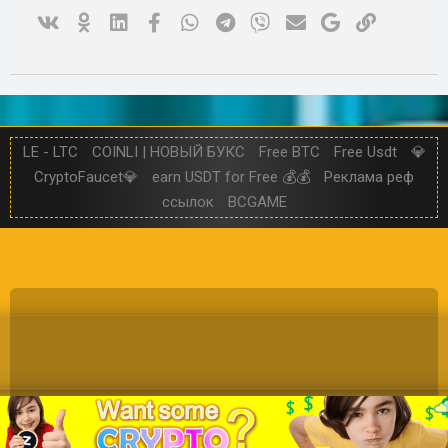
Vk
Ok
Linked In
Facebook
WhatsApp
Telegram
Viber
Электронная почта
Google
Ссылка
LE - LTC
COINLI | НОВЫЙ БУКС
Free BTC
Free Usdt
💎
CryptoFaucet💎
earn USDT for Free 💰💰
Реклама реф
ссылок
BCGAME