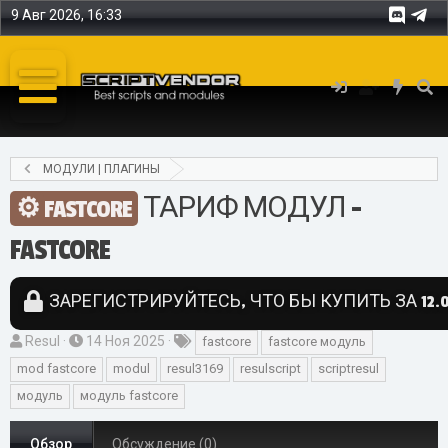
9 Авг 2026, 16:33
МОДУЛИ | ПЛАГИНЫ
ТАРИФ МОДУЛ -
FASTCORE
FASTCORE
ЗАРЕГИСТРИРУЙТЕСЬ, ЧТО БЫ КУПИТЬ ЗА 12.0
А
Д
Т
Resul
14 Ноя 2025
fastcore
fastcore модуль
в
а
е
mod fastcore
modul
resul3169
resulscript
scriptresul
т
т
г
модуль
модуль fastcore
о
а
и
р
с
Обзор
Обсуждение (0)