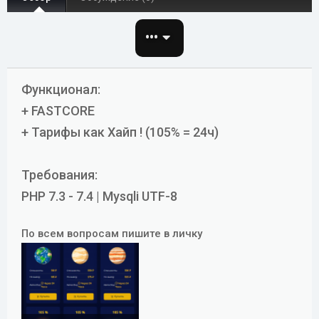
о
з
•••
д
а
н
и
Функционал:
я
+ FASTCORE
+ Тарифы как Хайп ! (105% = 24ч)
Требования:
PHP 7.3 - 7.4 | Mysqli UTF-8
По всем вопросам пишите в личку