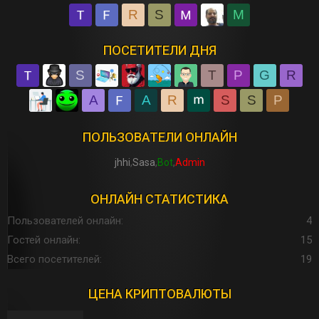
R
S
M
ПОСЕТИТЕЛИ ДНЯ
S
T
P
G
R
A
A
R
S
S
P
ПОЛЬЗОВАТЕЛИ ОНЛАЙН
jhhi
Sasa
Bot
Admin
ОНЛАЙН СТАТИСТИКА
Пользователей онлайн
4
Гостей онлайн
15
Всего посетителей
19
ЦЕНА КРИПТОВАЛЮТЫ