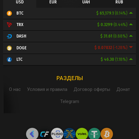
USD
EUR
UAH
RUB
$ 65,179.1
(0.14%)
BTC
$ 0.3299
(0.44%)
TRX
$ 31.61
(0.88%)
DASH
$ 0.07032
(-1.28%)
DOGE
$ 46.30
(1.18%)
LTC
РАЗДЕЛЫ
О нас
Условия и правила
Договор оферты
Донат
Telegram