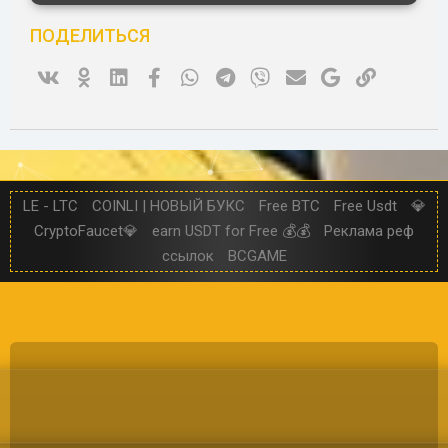
ё
з
ПОДЕЛИТЬСЯ
д
Vk
Ok
Linked In
Facebook
WhatsApp
Telegram
Viber
Электронная почта
Google
Ссылка
LE - LTC
COINLI | НОВЫЙ БУКС
Free BTC
Free Usdt
💎
CryptoFaucet💎
earn USDT for Free 💰💰
Реклама реф
ссылок
BCGAME