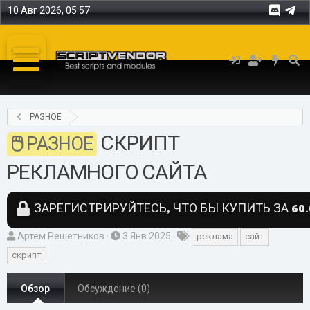
10 Авг 2026, 05:57
РАЗНОЕ
СКРИПТ
РАЗНОЕ
РЕКЛАМНОГО САЙТА
ЗАРЕГИСТРИРУЙТЕСЬ, ЧТО БЫ КУПИТЬ ЗА 60.
А
Д
Т
Артём Решетников
3 Янв 2025
реклама
сайт
в
а
е
скрипт
т
т
г
о
а
и
Обзор
Обсуждение (0)
р
с