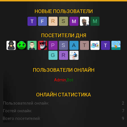
НОВЫЕ ПОЛЬЗОВАТЕЛИ
R
S
M
ПОСЕТИТЕЛИ ДНЯ
P
S
A
T
G
R
ПОЛЬЗОВАТЕЛИ ОНЛАЙН
Admin
Bot
ОНЛАЙН СТАТИСТИКА
Пользователей онлайн
2
Гостей онлайн
7
Всего посетителей
9