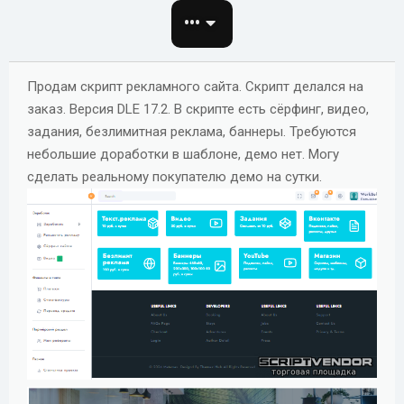
о
•••
з
д
а
Продам скрипт рекламного сайта. Скрипт делался на
н
заказ. Версия DLE 17.2. В скрипте есть сёрфинг, видео,
и
задания, безлимитная реклама, баннеры. Требуются
я
небольшие доработки в шаблоне, демо нет. Могу
сделать реальному покупателю демо на сутки.