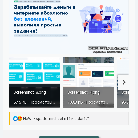
Screenshot_8.png
Screenshot_4.png
Screensh
57,5 КБ · Просмотры: 611
103,3 КБ · Просмотры: 620
Р
NeW_Espade
,
michaelm11
и
aidar171
е
а