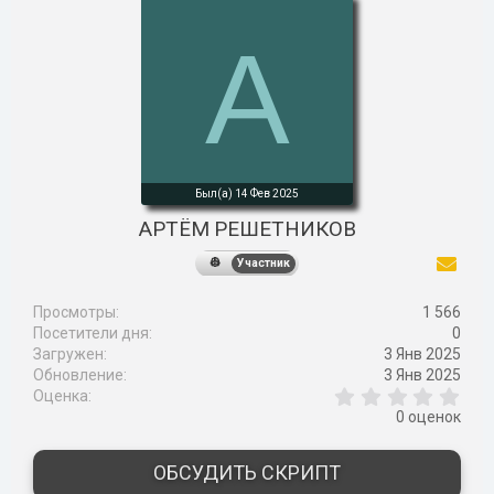
к
ц
А
и
и
:
Был(а)
14 Фев 2025
АРТЁМ РЕШЕТНИКОВ
Участник
Просмотры
1 566
Посетители дня
0
Загружен
3 Янв 2025
Обновление
3 Янв 2025
0
Оценка
,
0 оценок
0
0
з
ОБСУДИТЬ СКРИПТ
в