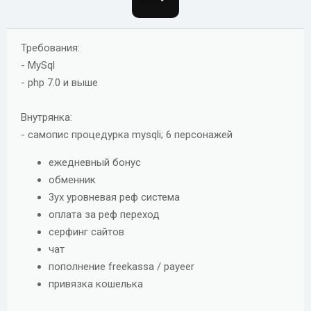
о
з
д
Требования:
а
- MySql
н
- php 7.0 и выше
и
я
Внутрянка:
- самопис процедурка mysqli; 6 персонажей
ежедневный бонус
обменник
3ух уровневая реф система
оплата за реф переход
серфинг сайтов
чат
пополнение freekassa / payeer
привязка кошелька