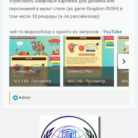
отрисовать кайфовые картинки для дизайна или
персонажей в мульт стиле (as game Kingdom RUSH) в
том числе 3d рендеры (а-ля pancakeswap)
чей-то видеообзор с одного из запусков -
YouTube
Снимок.PNG
Снимок2.PNG
Снимок3
523,3 КБ · Просмотры: 375
405,1 КБ · Просмотры: 390
Р
Admin
е
а
к
ц
и
и