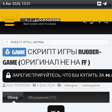
6 Авг 2026, 10:01
ИНВЕСТ ИГРЫ | ФЕРМЫ
СКРИПТ ИГРЫ RUBBER-
GAME
GAME (ОРИГИНАЛ НЕ НА FF )
ЗАРЕГИСТРИРУЙТЕСЬ, ЧТО БЫ КУПИТЬ ЗА 95.
А
Д
Т
Rich-99000000
4 Фев 2024
99engine
rubbergame
в
а
е
т
т
г
Обзор
Обсуждение (11)
о
а
и
р
с
•••