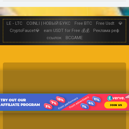
LE - LTC
COINLI | НОВЫЙ БУКС
Free BTC
Free Usdt
💎
CryptoFaucet💎
earn USDT for Free 💰💰
Реклама реф
ссылок
BCGAME