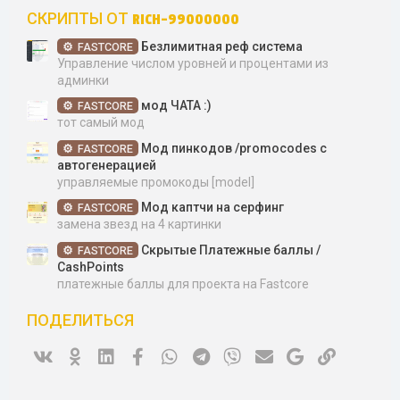
СКРИПТЫ ОТ RICH-99000000
Безлимитная реф система
FASTCORE
Управление числом уровней и процентами из
админки
мод ЧАТА :)
FASTCORE
тот самый мод
Мод пинкодов /promocodes c
FASTCORE
автогенерацией
управляемые промокоды [model]
Мод каптчи на серфинг
FASTCORE
замена звезд на 4 картинки
Скрытые Платежные баллы /
FASTCORE
CashPoints
платежные баллы для проекта на Fastcore
ПОДЕЛИТЬСЯ
Vk
Ok
Linked In
Facebook
WhatsApp
Telegram
Viber
Электронная почта
Google
Ссылка