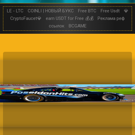
LE - LTC
COINLI | НОВЫЙ БУКС
Free BTC
Free Usdt
💎
CryptoFaucet💎
earn USDT for Free 💰💰
Реклама реф
ссылок
BCGAME