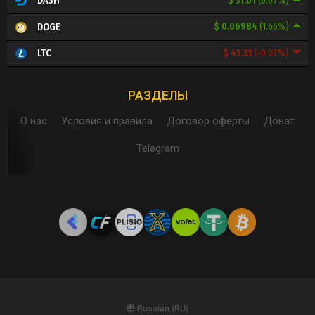
$ 31.01
(0.67%)
DASH
$ 0.06984
(1.66%)
DOGE
$ 45.33
(-0.07%)
LTC
РАЗДЕЛЫ
О нас
Условия и правила
Договор оферты
Донат
Telegram
Russian (RU)