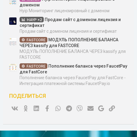
доменом
Hyip Мониторинг лицензировный с доменом
Продам сайт с доменом лицензия и
HAYP ×2
сертификат
Продам сайт с доменом лицензия и сертификат
МОДУЛЬ ПОПОЛНЕНИЕ БАЛАНСА
FASTCORE
ЧЕРЕЗ kassify для FASTCORE
МОДУЛЬ ПОПОЛНЕНИЕ БАЛАНСА ЧЕРЕЗ kassify для
FASTCORE
Пополнение баланса через FaucetPay
FASTCORE
для FastCore
Пополнение баланса через FaucetPay для FastCore -
Интеграция платежной системы FaucetPay.io
ПОДЕЛИТЬСЯ
Vk
Ok
Linked In
Facebook
WhatsApp
Telegram
Viber
Электронная почта
Google
Ссылка