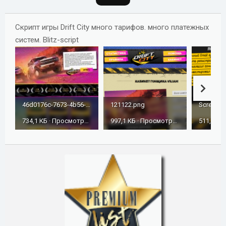
д
а
Скрипт игры Drift City много тарифов. много платежных
н
систем. Blitz-script
и
я
46d0176c-7673-4b56-bacd-6815e8ea92cd.jpg
121122.png
Screensh
734,1 КБ · Просмотры: 346
997,1 КБ · Просмотры: 428