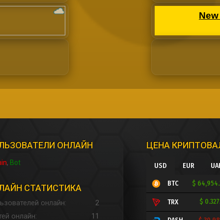
ЛЬЗОВАТЕЛИ ОНЛАЙН
ЦЕНА КРИПТОВ
in
Bot
USD
EUR
UA
$ 64,954
BTC
ЛАЙН СТАТИСТИКА
$ 0.32
TRX
ьзователей онлайн
2
тей онлайн
11