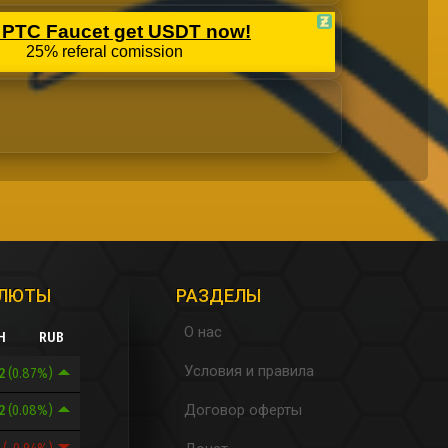
АЛЮТЫ
РАЗДЕЛЫ
О нас
H
RUB
Условия и правила
.2
(0.87%)
Договор оферты
72
(0.08%)