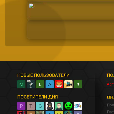
НОВЫЕ ПОЛЬЗОВАТЕЛИ
ПО
M
A
Adm
ПОСЕТИТЕЛИ ДНЯ
ОН
Пол
P
T
G
Гос