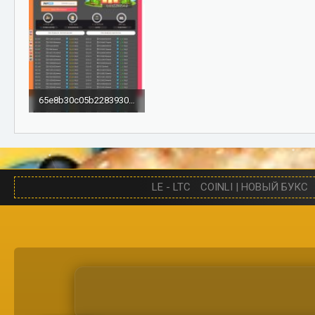
65e8b30c05b2283930171c05.jpg
1,4 МБ · Просмотры: 548
LE - LTC
COINLI | НОВЫЙ БУКС