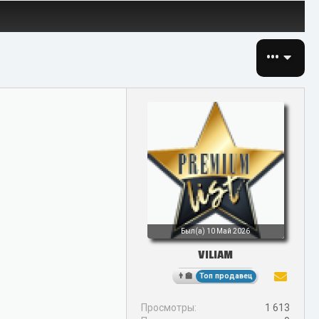
•••
Был(а)
10 Май 2026
VILIAM
Топ продавец
Просмотры
1 613