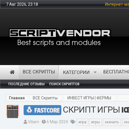
7 Авг 2026, 23:18
Интернет-магазин представляет из себ
ВСЕ СКРИПТЫ
БЕСПЛАТН
КАТЕГОРИИ
ПОСЛЕДНИЕ ОТЗЫВЫ
ПОИСК СКРИПТОВ
Главная
ВСЕ Скрипты
ИНВЕСТ ИГРЫ | ФЕРМЫ
СКРИПТ ИГРЫ ICE
FASTCORE
А
Д
Т
Viliam
6 Мар 2024
игра
игры
скачать
ск
в
а
е