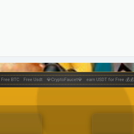
Free BTC
Free Usdt
💎CryptoFaucet💎
earn USDT for Free 💰💰