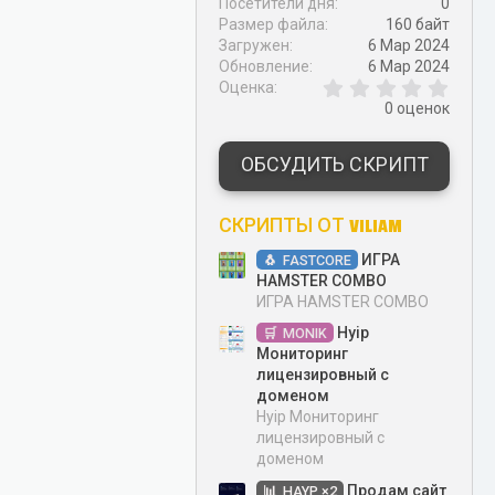
Посетители дня
0
Размер файла
160 байт
Загружен
6 Мар 2024
Обновление
6 Мар 2024
0
Оценка
,
0 оценок
0
0
з
ОБСУДИТЬ СКРИПТ
в
ё
з
СКРИПТЫ ОТ VILIAM
д
ИГРА
FASTCORE
HAMSTER COMBO
ИГРА HAMSTER COMBO
Hyip
MONIK
Мониторинг
лицензировный с
доменом
Hyip Мониторинг
лицензировный с
доменом
Продам сайт
HAYP ×2