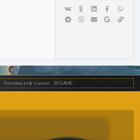
Vk
Ok
Linked In
Facebook
WhatsA
Telegram
Viber
Электронная почта
Google
Ссылк
Реклама реф ссылок
BCGAME