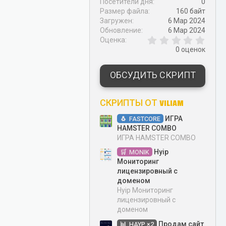
Посетители дня
0
Размер файла
160 байт
Загружен
6 Мар 2024
Обновление
6 Мар 2024
0
Оценка
,
0 оценок
0
0
з
ОБСУДИТЬ СКРИПТ
в
ё
з
СКРИПТЫ ОТ VILIAM
д
ИГРА
FASTCORE
HAMSTER COMBO
ИГРА HAMSTER COMBO
Hyip
MONIK
Мониторинг
лицензировный с
доменом
Hyip Мониторинг
лицензировный с
доменом
Продам сайт
HAYP ×2