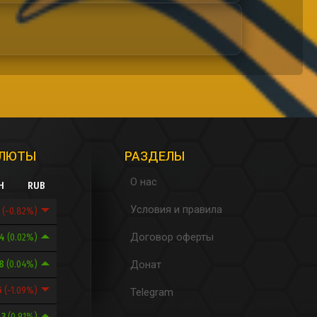
АЛЮТЫ
РАЗДЕЛЫ
О нас
H
RUB
Условия и правила
8
(-0.82%)
Договор оферты
64
(0.02%)
88
(0.04%)
Донат
5
(-1.09%)
Telegram
43
(0.91%)