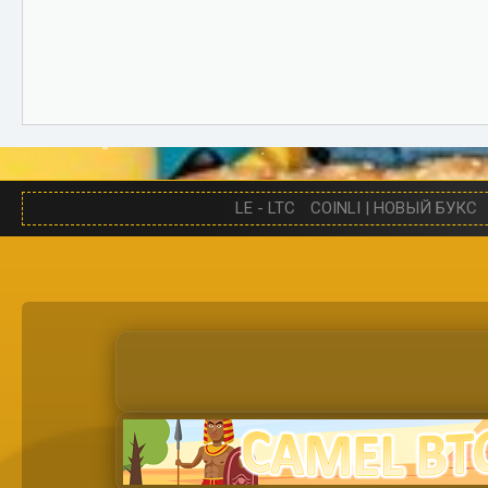
LE - LTC
COINLI | НОВЫЙ БУКС