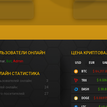
ЛЬЗОВАТЕЛИ ОНЛАЙН
ЦЕНА КРИПТОВ
mar
Bot
Admin
USD
EUR
UA
$ 64,317.
BTC
ЛАЙН СТАТИСТИКА
$ 0.32
TRX
ьзователей онлайн
3
тей онлайн
24
$ 30.
DASH
го посетителей
27
$ 0.0691
DOGE
$ 45.
LTC