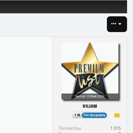
•••
Был(а)
10 Май 2026
VILIAM
Топ продавец
Просмотры
1 315