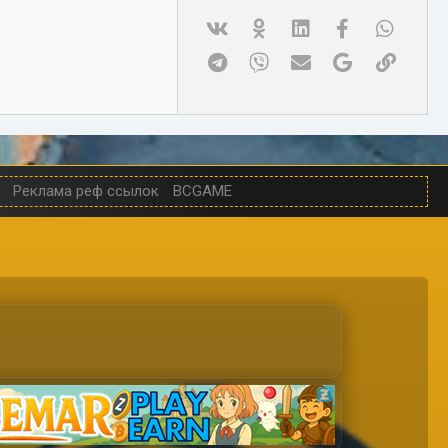
Vk
Ok
Linked In
Facebook
WhatsA
Telegram
Viber
Электронная почта
Google
Ссылк
Реклама реф ссылок
BCGAME