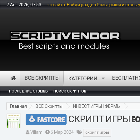
го сайта. Найди раздел Розыгрыши и стань участником, что бы пол
7 Авг 2026, 07:53
ВСЕ СКРИПТЫ
БЕСПЛАТН
КАТЕГОРИИ
ПОСЛЕДНИЕ ОТЗЫВЫ
ПОИСК СКРИПТОВ
Главная
ВСЕ Скрипты
ИНВЕСТ ИГРЫ | ФЕРМЫ
СКРИПТ ИГРЫ ECO
FASTCORE
А
Д
Т
Viliam
6 Мар 2024
скрипт игры
в
а
е