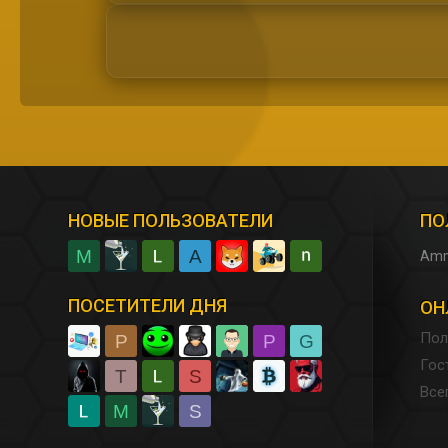
НОВЫЕ ПОЛЬЗОВАТЕЛИ
ПО
M
A
Am
ПОСЕТИТЕЛИ ДНЯ
ОН
Пол
P
P
G
Гос
T
S
Все
M
S