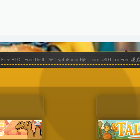
Free BTC
Free Usdt
💎CryptoFaucet💎
earn USDT for Free 💰💰