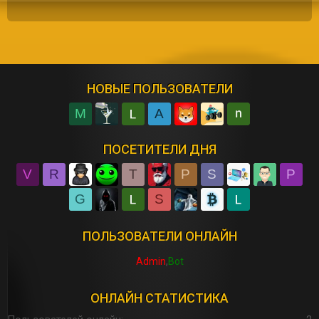
НОВЫЕ ПОЛЬЗОВАТЕЛИ
M
A
ПОСЕТИТЕЛИ ДНЯ
V
R
T
P
S
P
G
S
ПОЛЬЗОВАТЕЛИ ОНЛАЙН
Admin
Bot
ОНЛАЙН СТАТИСТИКА