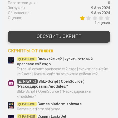
Посетители дня
0
Загружен
9 Апр 2024
Обновление
9 Апр 2024
1
Оценка
,
1 оценок
0
0
з
ОБСУДИТЬ СКРИПТ
в
ё
з
СКРИПТЫ ОТ FUNDEV
д
Опенкейс кс2 | купить готовый
РАЗНОЕ
opencase cs2 csgo
Готовый скрипт opencase cs2 csgo | скрипт опенкейс
кс 2 ксго | Купить сайт по открытию кейсов кс2
Blitz-Script ( OpenSource )
HAYP ×2
"Раскодированы /modules/"
Blitz-Script ( OpenSource ) "Раскодированы
/modules/"
Games platform software
РАЗНОЕ
Games platform software
Скрипт LuckyJet
РАЗНОЕ