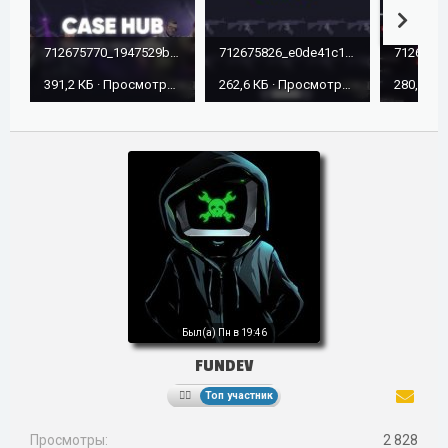
712675770_1947529b42da4ddd8deb_citHSWkN.jpg
712675826_e0de41c17d984debabf4_nZXR6on1.jpg
391,2 КБ · Просмотры: 474
262,6 КБ · Просмотры: 474
Был(а)
Пн в 19:46
FUNDEV
Топ участник
Просмотры
2 828