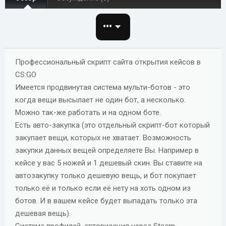
о
з
•••
д
а
н
Профессиональный скрипт сайта открытия кейсов в
и
я
CS:GO
Имеется продвинутая система мульти-ботов - это
когда вещи высылает не один бот, а несколько.
Можно так-же работать и на одном боте.
Есть авто-закупка (это отдельный скрипт-бот который
закупает вещи, которых не хватает. Возможность
закупки данных вещей определяете Вы. Например в
кейсе у вас 5 ножей и 1 дешевый скин. Вы ставите на
автозакупку только дешевую вещь, и бот покупает
только её и только если её нету на хоть одном из
ботов. И в вашем кейсе будет выпадать только эта
дешевая вещь).