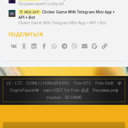
Продам скрипт LuckyJet
Clicker Game With Telegram Mini App +
WEB APP
API + Bot
Clicker Game With Telegram Mini App + API + Bot
ПОДЕЛИТЬСЯ
Vk
Ok
Linked In
Facebook
WhatsApp
Telegram
Viber
Электронная почта
Google
Ссылка
LE - LTC
COINLI | НОВЫЙ БУКС
Free BTC
Free Usdt
💎
CryptoFaucet💎
earn USDT for Free 💰💰
Реклама реф
ссылок
BCGAME