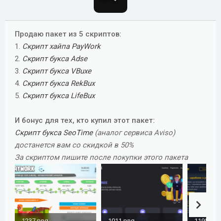
о
з
д
Продаю пакет из 5 скриптов:
а
1.
Скрипт хайпа PayWork
н
2.
Скрипт букса Adse
и
3.
Скрипт букса VBuxe
я
4.
Скрипт букса RekBux
5.
Скрипт букса LifeBux
И бонус для тех, кто купил этот пакет:
Скрипт букса SeoTime
(аналог сервиса Aviso)
достанется вам со скидкой в 50%
За скриптом пишите после покупки этого пакета
1237.png
1011.png
1195.png