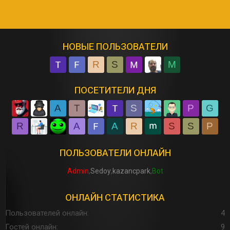
НОВЫЕ ПОЛЬЗОВАТЕЛИ
R
S
M
ПОСЕТИТЕЛИ ДНЯ
A
T
S
P
G
R
A
A
R
S
S
P
ПОЛЬЗОВАТЕЛИ ОНЛАЙН
Admin
Sedoy
kazancpark
Bot
ОНЛАЙН СТАТИСТИКА
Пользователей онлайн
4
Гостей онлайн
9