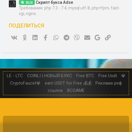
Скрипт букса Adse
BUX
Требования: php 7.3 - 7.4, mysql utf-8, php+fpm, fast-
cgi, nginx.
ПОДЕЛИТЬСЯ
Vk
Ok
Linked In
Facebook
WhatsApp
Telegram
Viber
Электронная почта
Google
Ссылка
LE - LTC
COINLI | НОВЫЙ БУКС
Free BTC
Free Usdt
💎
CryptoFaucet💎
earn USDT for Free 💰💰
Реклама реф
ссылок
BCGAME