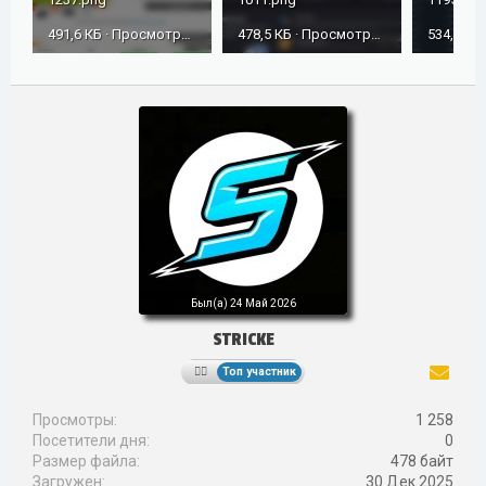
491,6 КБ · Просмотры: 174
478,5 КБ · Просмотры: 161
Был(а)
24 Май 2026
STRICKE
Топ участник
Просмотры
1 258
Посетители дня
0
Размер файла
478 байт
Загружен
30 Дек 2025