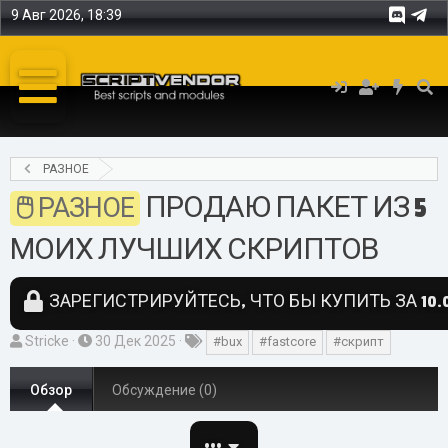
9 Авг 2026, 18:39
РАЗНОЕ
ПРОДАЮ ПАКЕТ ИЗ 5
РАЗНОЕ
МОИХ ЛУЧШИХ СКРИПТОВ
ЗАРЕГИСТРИРУЙТЕСЬ, ЧТО БЫ КУПИТЬ ЗА 10.0
А
Д
Т
Stricke
30 Дек 2025
#bux
#fastcore
#скрипт
в
а
е
т
т
г
Обзор
Обсуждение (0)
о
а
и
р
с
•••