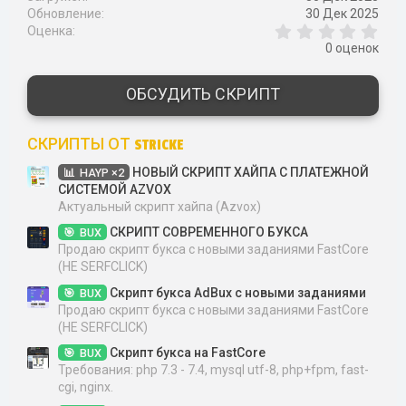
Обновление
30 Дек 2025
0
Оценка
,
0 оценок
0
0
з
ОБСУДИТЬ СКРИПТ
в
ё
з
СКРИПТЫ ОТ STRICKE
д
НОВЫЙ СКРИПТ ХАЙПА С ПЛАТЕЖНОЙ
HAYP ×2
СИСТЕМОЙ AZVOX
Актуальный скрипт хайпа (Azvox)
СКРИПТ СОВРЕМЕННОГО БУКСА
BUX
Продаю скрипт букса с новыми заданиями FastCore
(НЕ SERFCLICK)
Скрипт букса AdBux с новыми заданиями
BUX
Продаю скрипт букса с новыми заданиями FastCore
(НЕ SERFCLICK)
Скрипт букса на FastCore
BUX
Требования: php 7.3 - 7.4, mysql utf-8, php+fpm, fast-
cgi, nginx.