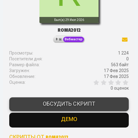
Был(а)
29 Июл 2026
ROMA2012
Вебмастер
Просмотры
1 224
Посетители дня
0
Размер файла
563 байт
Загружен
17 Фев 2025
Обновление
17 Фев 2025
0
Оценка
,
0 оценок
0
0
з
ОБСУДИТЬ СКРИПТ
в
ё
з
ДЕМО
д
СКРИПТЫ ОТ ROMA2012