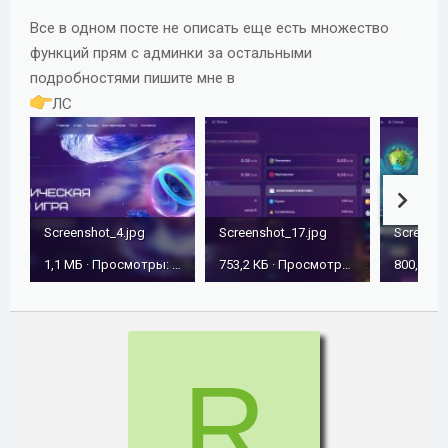
Все в одном посте не описать еще есть множество
функций прям с админки за остальными
подробностями пишите мне в
ЛС
Screenshot_4.jpg
Screenshot_17.jpg
Screensh
1,1 МБ · Просмотры: 512
753,2 КБ · Просмотры: 508
R