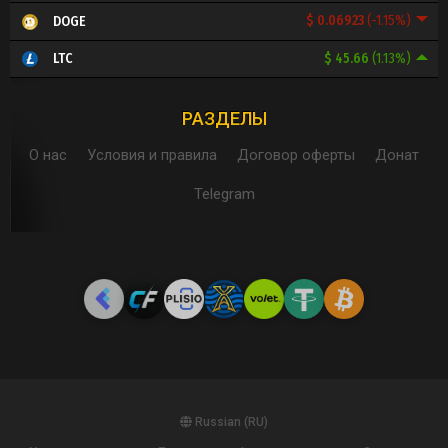
$ 0.06923
(-1.15%)
DOGE
$ 45.66
(1.13%)
LTC
РАЗДЕЛЫ
О нас
Условия и правила
Договор оферты
Донат
Telegram
Russian (RU)