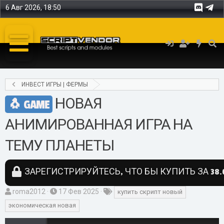
6 Авг 2026, 18:50
ИНВЕСТ ИГРЫ | ФЕРМЫ
НОВАЯ
GAME
АНИМИРОВАННАЯ ИГРА НА
ТЕМУ ПЛАНЕТЫ
ЗАРЕГИСТРИРУЙТЕСЬ, ЧТО БЫ КУПИТЬ ЗА 38.0
А
Д
Т
roma2012
17 Фев 2025
купить скрипт новый
в
а
е
экономическая новая
т
т
г