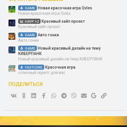
Новая красочная игра Qvles
GAME
Новая красочная игра Qvles
Красивый хайп проект
HAYP ×2
Красивый хайп проект
Авто гонки
GAME
Авто гонки
Новый красивый дизайн на тему
GAME
КИБЕРПАНК
Новый красивый дизайн на тему КИБЕРПАНК
Красочная игра
FASTCORE
отличный скрипт для вас
ПОДЕЛИТЬСЯ
Vk
Ok
Linked In
Facebook
WhatsApp
Telegram
Viber
Электронная почта
Google
Ссылка