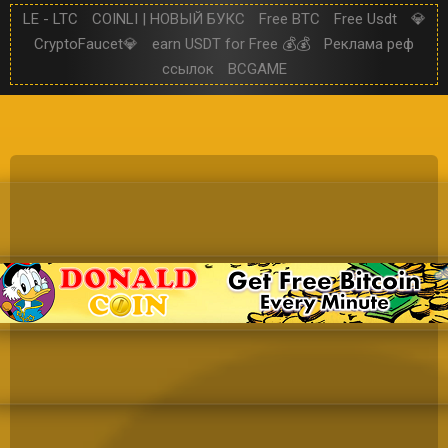
LE - LTC
COINLI | НОВЫЙ БУКС
Free BTC
Free Usdt
💎
CryptoFaucet💎
earn USDT for Free 💰💰
Реклама реф
ссылок
BCGAME