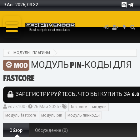
9 Авг 2026, 03:32
МОДУЛИ | ПЛАГИНЫ
МОДУЛЬ PIN-КОДЫ ДЛЯ
MOD
FASTCORE
ЗАРЕГИСТРИРУЙТЕСЬ, ЧТО БЫ КУПИТЬ ЗА 6.0
А
Д
Т
vovik100
26 Май 2025
fast core
модуль
в
а
е
модуль fastcore
модуль pin
модуль пинкоды
т
т
г
о
а
и
Обзор
Обсуждение (0)
р
с