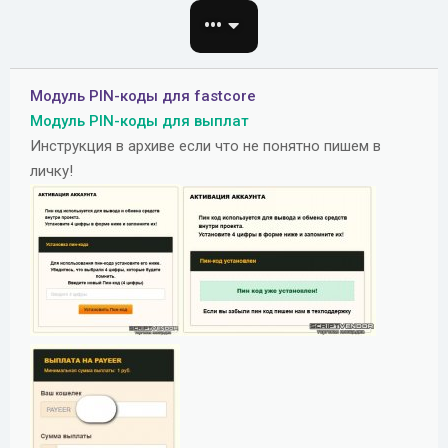
о
•••
з
д
а
Модуль PIN-коды для fastcore
н
Модуль PIN-коды для выплат
и
Инструкция в архиве если что не понятно пишем в
я
личку!