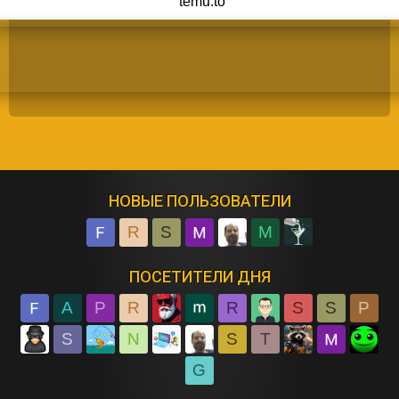
НОВЫЕ ПОЛЬЗОВАТЕЛИ
R
S
M
ПОСЕТИТЕЛИ ДНЯ
A
P
R
R
S
S
P
S
N
S
T
G