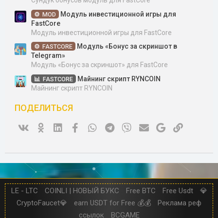
Сундук бонусов модуль для FastCore
Модуль инвестиционной игры для
MOD
FastCore
Модуль инвестиционной игры для FastCore
Модуль «Бонус за скриншот в
FASTCORE
Telegram»
Модуль «Бонус за скриншот» для FastCore
Майнинг скрипт RYNCOIN
FASTCORE
Майнинг скрипт RYNCOIN
ПОДЕЛИТЬСЯ
Vk
Ok
Linked In
Facebook
WhatsApp
Telegram
Viber
Электронная почта
Google
Ссылка
LE - LTC
COINLI | НОВЫЙ БУКС
Free BTC
Free Usdt
💎
CryptoFaucet💎
earn USDT for Free 💰💰
Реклама реф
ссылок
BCGAME