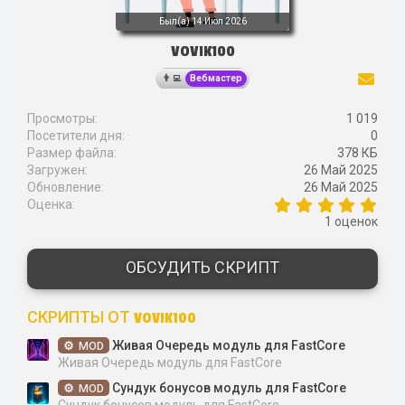
Был(а)
14 Июл 2026
VOVIK100
Вебмастер
Просмотры
1 019
Посетители дня
0
Размер файла
378 КБ
Загружен
26 Май 2025
Обновление
26 Май 2025
5
Оценка
,
1 оценок
0
0
з
ОБСУДИТЬ СКРИПТ
в
ё
з
СКРИПТЫ ОТ VOVIK100
д
Живая Очередь модуль для FastCore
MOD
Живая Очередь модуль для FastCore
Сундук бонусов модуль для FastCore
MOD