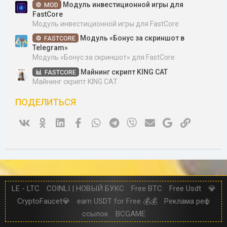
Модуль инвестиционной игры для
MOD
FastCore
Модуль инвестиционной игры для FastCore
Модуль «Бонус за скриншот в
FASTCORE
Telegram»
Модуль «Бонус за скриншот» для FastCore
Майнинг скрипт KING CAT
FASTCORE
Майнинг скрипт KING CAT
ПОДЕЛИТЬСЯ
Vk
Ok
Linked In
Facebook
WhatsApp
Telegram
Viber
Электронная почта
Google
Ссылка
LE - LTC
COINLI | НОВЫЙ БУКС
Free BTC
Free Usdt
💎
CryptoFaucet💎
earn USDT for Free 💰💰
Реклама реф
ссылок
BCGAME