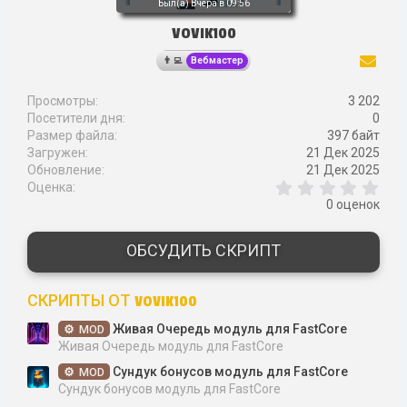
Был(а)
Вчера в 09:56
VOVIK100
Вебмастер
Просмотры
3 202
Посетители дня
0
Размер файла
397 байт
Загружен
21 Дек 2025
Обновление
21 Дек 2025
0
Оценка
,
0 оценок
0
0
з
ОБСУДИТЬ СКРИПТ
в
ё
з
СКРИПТЫ ОТ VOVIK100
д
Живая Очередь модуль для FastCore
MOD
Живая Очередь модуль для FastCore
Сундук бонусов модуль для FastCore
MOD
Сундук бонусов модуль для FastCore