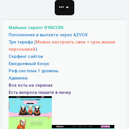
о
•••
з
д
а
Майнинг скрипт RYNCOIN
н
Пополнения и выплата через AZVOX
и
Три тарифа (
я
Можно настроить свои + срок жизни
персонажей
)
Серфинг сайтов
Ежедневный бонус
Реф.система 1 уровень
Админка
Все есть на скринах
Есть вопроси пишите в личку