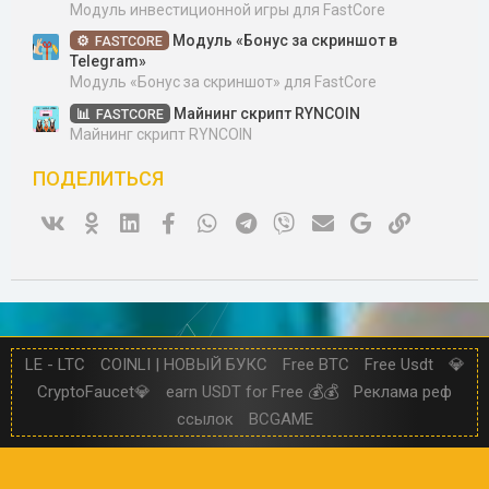
Модуль инвестиционной игры для FastCore
Модуль «Бонус за скриншот в
FASTCORE
Telegram»
Модуль «Бонус за скриншот» для FastCore
Майнинг скрипт RYNCOIN
FASTCORE
Майнинг скрипт RYNCOIN
ПОДЕЛИТЬСЯ
Vk
Ok
Linked In
Facebook
WhatsApp
Telegram
Viber
Электронная почта
Google
Ссылка
LE - LTC
COINLI | НОВЫЙ БУКС
Free BTC
Free Usdt
💎
CryptoFaucet💎
earn USDT for Free 💰💰
Реклама реф
ссылок
BCGAME