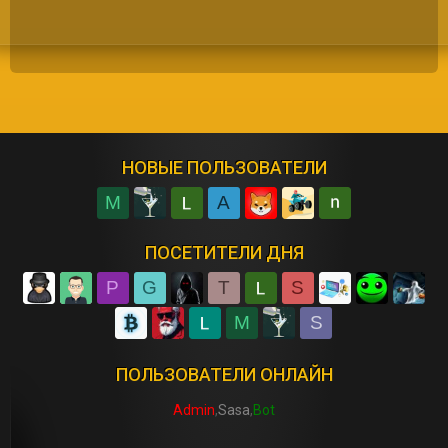
НОВЫЕ ПОЛЬЗОВАТЕЛИ
M
A
ПОСЕТИТЕЛИ ДНЯ
P
G
T
S
M
S
ПОЛЬЗОВАТЕЛИ ОНЛАЙН
Admin
Sasa
Bot