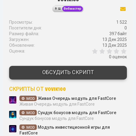
Вебмастер
Просмотры
1 522
Посетители дня
0
Размер файла
397 байт
Загружен
13 Дек 2025
Обновление
13 Дек 2025
0
Оценка
,
0 оценок
0
0
з
ОБСУДИТЬ СКРИПТ
в
ё
з
СКРИПТЫ ОТ VOVIK100
д
Живая Очередь модуль для FastCore
MOD
Живая Очередь модуль для FastCore
Сундук бонусов модуль для FastCore
MOD
Сундук бонусов модуль для FastCore
Модуль инвестиционной игры для
MOD
FastCore