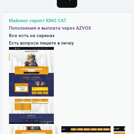
о
з
д
Майнинг скрипт KING CAT
а
Пополнения и выплата через AZVOX
н
Все есть на скринах
и
Есть вопроси пишите в личку
я