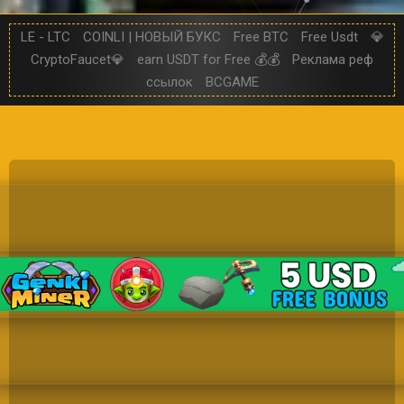
LE - LTC
COINLI | НОВЫЙ БУКС
Free BTC
Free Usdt
💎
CryptoFaucet💎
earn USDT for Free 💰💰
Реклама реф
ссылок
BCGAME