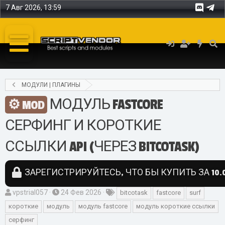
7 Авг 2026, 13:59
МОДУЛИ | ПЛАГИНЫ
МОДУЛЬ FASTCORE
MOD
СЕРФИНГ И КОРОТКИЕ
ССЫЛКИ API (ЧЕРЕЗ BITCOTASK)
ЗАРЕГИСТРИРУЙТЕСЬ, ЧТО БЫ КУПИТЬ ЗА 10.0
А
Д
Т
vpstrial057
24 Фев 2026
bitcotask
fastcore
surf
в
а
е
короткие
модуль
модуль fastcore
модуль короткие ссылки
т
т
г
серфинг