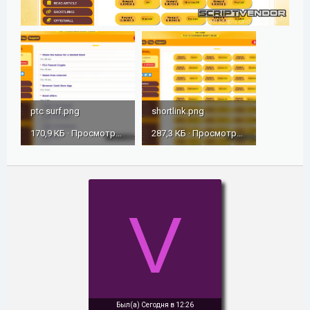
ptc surf.png
shortlink.png
170,9 КБ · Просмотры: 145
287,3 КБ · Просмотры: 142
V
Был(а)
Сегодня в 12:26