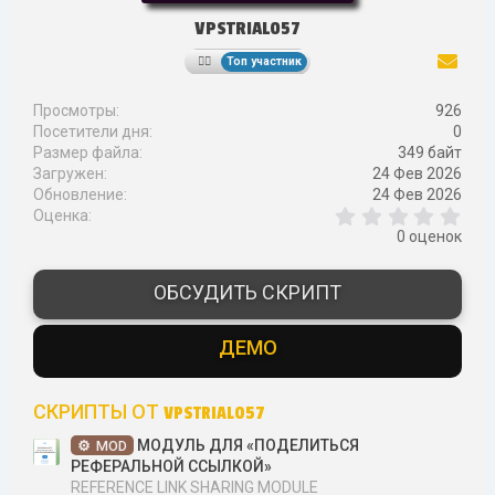
VPSTRIAL057
Топ участник
Просмотры
926
Посетители дня
0
Размер файла
349 байт
Загружен
24 Фев 2026
Обновление
24 Фев 2026
0
Оценка
,
0 оценок
0
0
з
ОБСУДИТЬ СКРИПТ
в
ё
з
ДЕМО
д
СКРИПТЫ ОТ VPSTRIAL057
МОДУЛЬ ДЛЯ «ПОДЕЛИТЬСЯ
MOD
РЕФЕРАЛЬНОЙ ССЫЛКОЙ»
REFERENCE LINK SHARING MODULE