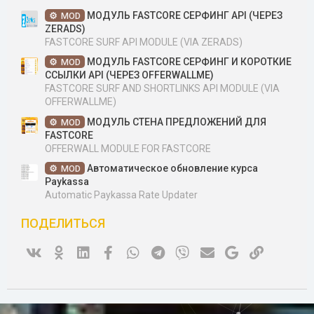
МОДУЛЬ FASTCORE СЕРФИНГ API (ЧЕРЕЗ
MOD
ZERADS)
FASTCORE SURF API MODULE (VIA ZERADS)
МОДУЛЬ FASTCORE СЕРФИНГ И КОРОТКИЕ
MOD
ССЫЛКИ API (ЧЕРЕЗ OFFERWALLME)
FASTCORE SURF AND SHORTLINKS API MODULE (VIA
OFFERWALLME)
МОДУЛЬ СТЕНА ПРЕДЛОЖЕНИЙ ДЛЯ
MOD
FASTCORE
OFFERWALL MODULE FOR FASTCORE
Автоматическое обновление курса
MOD
Paykassa
Automatic Paykassa Rate Updater
ПОДЕЛИТЬСЯ
Vk
Ok
Linked In
Facebook
WhatsApp
Telegram
Viber
Электронная почта
Google
Ссылка