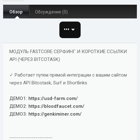
о
а
и
р
с
Обзор
Обсуждение (0)
о
з
•••
д
а
н
МОДУЛЬ FASTCORE СЕРФИНГ И КОРОТКИЕ ССЫЛКИ
и
я
API (ЧЕРЕЗ BITCOTASK)
✓ Работает путем прямой интеграции с вашим сайтом
через API Bitcotask, Surf и Shortlinks
ДЕМО1:
https://usd-farm.com/
ДЕМО2:
https://bloodfaucet.com/
ДЕМО3:
https://genkiminer.com/
-----------------------