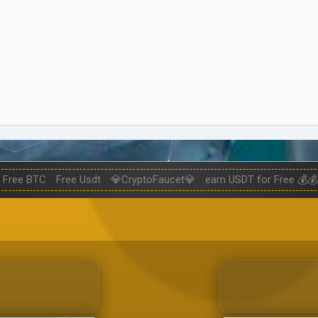
Free BTC
Free Usdt
💎CryptoFaucet💎
earn USDT for Free 💰💰