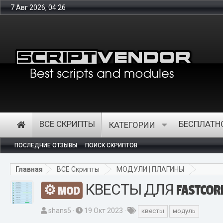
7 Авг 2026, 04:26
Интернет
ВСЕ СКРИПТЫ
БЕСПЛАТН
КАТЕГОРИИ
ПОСЛЕДНИЕ ОТЗЫВЫ
ПОИСК СКРИПТОВ
Главная
ВСЕ Скрипты
МОДУЛИ | ПЛАГИНЫ
КВЕСТЫ ДЛЯ FASTCOR
MOD
А
Д
Т
shans5
19 Окт 2023
квесты
модуль
в
а
е