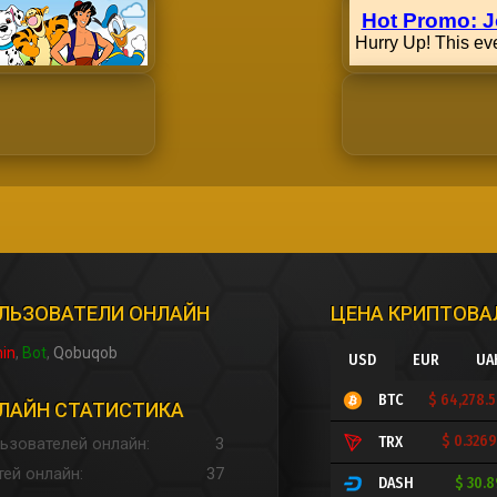
ЛЬЗОВАТЕЛИ ОНЛАЙН
ЦЕНА КРИПТОВ
in
Bot
Qobuqob
USD
EUR
UA
$ 64,278.
BTC
ЛАЙН СТАТИСТИКА
$ 0.326
TRX
ьзователей онлайн
3
тей онлайн
37
$ 30.
DASH