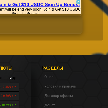
АЛЮТЫ
РАЗДЕЛЫ
О нас
H
RUB
Условия и правила
5
(-0.38%)
Договор оферты
9
(-0.30%)
89
(0.69%)
Донат