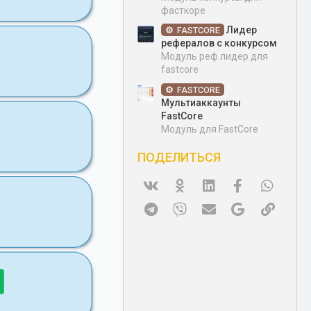
фасткоре
Лидер
FASTCORE
рефералов с конкурсом
Модуль реф.лидер для
fastcore
FASTCORE
Мультиаккаунты
FastCore
Модуль для FastCore
ПОДЕЛИТЬСЯ
Vk
Ok
Linked In
Facebook
WhatsA
Telegram
Viber
Электронная почта
Google
Ссылк