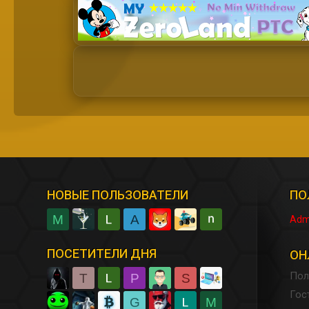
НОВЫЕ ПОЛЬЗОВАТЕЛИ
ПО
M
A
Adm
ПОСЕТИТЕЛИ ДНЯ
ОН
Пол
T
P
S
Гос
G
M