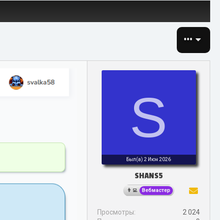
•••
S
Был(а)
2 Июн 2026
SHANS5
Вебмастер
Просмотры
2 024