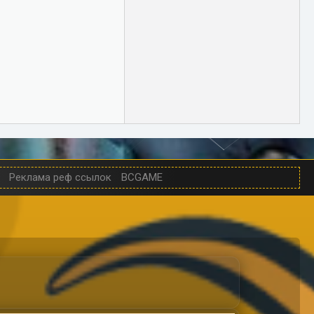
Реклама реф ссылок
BCGAME