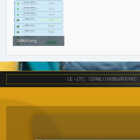
248dd.png
250 КБ · Просмотры: 780
LE - LTC
COINLI | НОВЫЙ БУКС