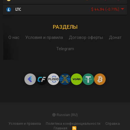
$ 44.94
(-0.71%)
LTC
РАЗДЕЛЫ
О нас
Условия и правила
Договор оферты
Донат
Telegram
Russian (RU)
Условия и правила
Политика конфиденциальности
Справка
Главная
R