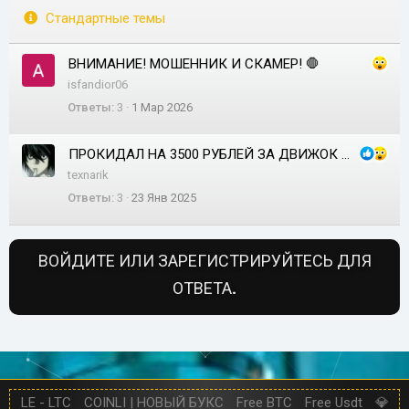
е
Стандартные темы
п
л
ВНИМАНИЕ! МОШЕННИК И СКAMЕР! 🛑
е
isfandior06
н
Ответы
3
1 Мар 2026
о
ПРОКИДАЛ НА 3500 РУБЛЕЙ ЗА ДВИЖОК FASTCORE @IANDROIDTEAM И **********
texnarik
Ответы
3
23 Янв 2025
ВОЙДИТЕ ИЛИ ЗАРЕГИСТРИРУЙТЕСЬ ДЛЯ
ОТВЕТА.
LE - LTC
COINLI | НОВЫЙ БУКС
Free BTC
Free Usdt
💎