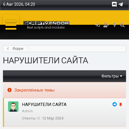
6 Авг 2026, 04:20
Форум
НАРУШИТЕЛИ САЙТА
Фильтры
Закреплённые темы
НАРУШИТЕЛИ САЙТА
З
Admin
а
Ответы
0
12 Мар 2024
к
р